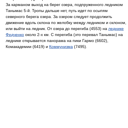
За карманом выход на берег озера, подпруженного ледником
Танымас 5-й. Тропы дальше нет, путь идет по осыпям
северного берега озера. За озером следует продолжить
движение вдоль склона по желобку между ледником и склоном,
или выйти на ледник. От озера до перегиба (4553) на
леднике
Федченко
около 2-х км. С перегиба (это перевал Танымас) на
леднике открывается панорама на пики Гармо (6602),
Комакадемии (6419) и
Коммунизма
(7495).