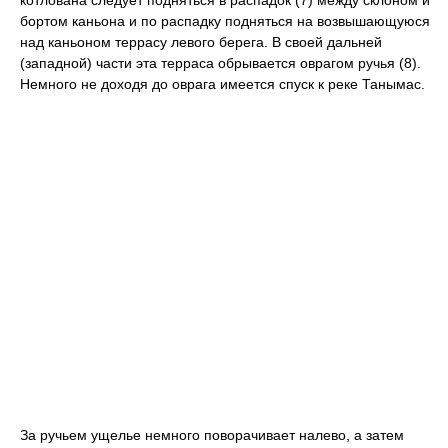
котлована следует подняться в распадок (7) между склоном и
бортом каньона и по распадку подняться на возвышающуюся
над каньоном террасу левого берега. В своей дальней
(западной) части эта терраса обрывается оврагом ручья (8).
Немного не доходя до оврага имеется спуск к реке Танымас.
За ручьем ущелье немного поворачивает налево, а затем