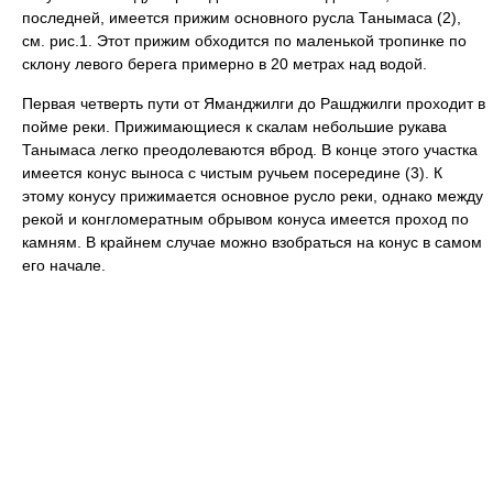
последней, имеется прижим основного русла Танымаса (2),
см. рис.1. Этот прижим обходится по маленькой тропинке по
склону левого берега примерно в 20 метрах над водой.
Первая четверть пути от Яманджилги до Рашджилги проходит в
пойме реки. Прижимающиеся к скалам небольшие рукава
Танымаса легко преодолеваются вброд. В конце этого участка
имеется конус выноса с чистым ручьем посередине (3). К
этому конусу прижимается основное русло реки, однако между
рекой и конгломератным обрывом конуса имеется проход по
камням. В крайнем случае можно взобраться на конус в самом
его начале.