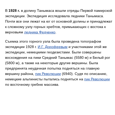
В
1928 г.
в долину Танымаса вошли отряды Первой памирской
экспедиции. Экспедиция исследовала ледники Танымаса.
Почти все они лежат на юг от основной долины и принадлежат
к сложному узлу горных хребтов, примыкающих с востока к
верховьям
ледника Федченко
.
Съемка этого горного узла была проведена топографом
экспедиции 1928 г.
И.Г. Дорофеевым
и участниками этой же
экспедиции, немецкими геодезистами. Были совершены
восхождения на пики Средний Танымас (5580 м) и Белый рог
(5800 м), а также на некоторые другие вершины. Была
предпринята неудачная попытка подняться на главную
вершину района,
пик Революции
(6940). Судя по описанию,
немецкие альпинисты пытались подняться на
пик Революции
по восточному гребню массива.