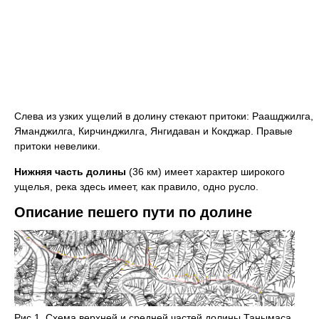
Слева из узких ущелий в долину стекают притоки: Раашджилга,
Яманджилга, Кирчинджилга, Янгидаван и Кокджар. Правые
притоки невелики.
Нижняя часть долины
(36 км) имеет характер широкого
ущелья, река здесь имеет, как правило, одно русло.
Описание пешего пути по долине
Рис.1. Схема верхней и средней частей долины Танымаса