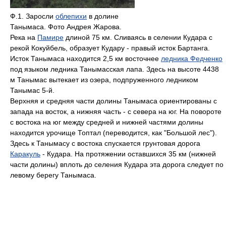
Ф.1. Заросли
облепихи
в долине
Танымаса. Фото Андрея Жарова.
Река на
Памире
длиной 75 км. Сливаясь в селении Кудара с
рекой Кокуйбель, образует Кудару - правый исток Бартанга.
Исток Танымаса находится 2,5 км восточнее
ледника Федченко
под языком ледника Танымасская лапа. Здесь на высоте 4438
м Танымас вытекает из озера, подпруженного ледником
Танымас 5-й.
Верхняя и средняя части долины Танымаса ориентированы с
запада на восток, а нижняя часть - с севера на юг. На повороте
с востока на юг между средней и нижней частями долины
находится урочище Топтал (переводится, как "Большой лес").
Здесь к Танымасу с востока спускается грунтовая дорога
Каракуль
- Кудара. На протяжении оставшихся 35 км (нижней
части долины) вплоть до селения Кудара эта дорога следует по
левому берегу Танымаса.