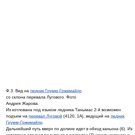
Ф.3. Вид на
ледник Грумм-Гржимайло
со склона перевала Лугового. Фото
Андрея Жарова.
Из котлована под языком ледника Танымас 2-й возможен
подъем на
перевал Луговой
(4120, 1А), ведущий на
ледник
Грумм-Гржимайло
.
Дальнейший путь вверх по долине идет в обход каньона (6). Из