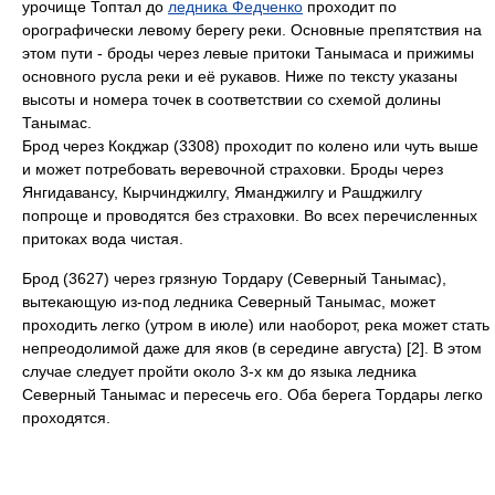
урочище Топтал до
ледника Федченко
проходит по
орографически левому берегу реки. Основные препятствия на
этом пути - броды через левые притоки Танымаса и прижимы
основного русла реки и её рукавов. Ниже по тексту указаны
высоты и номера точек в соответствии со схемой долины
Танымас.
Брод через Кокджар (3308) проходит по колено или чуть выше
и может потребовать веревочной страховки. Броды через
Янгидавансу, Кырчинджилгу, Яманджилгу и Рашджилгу
попроще и проводятся без страховки. Во всех перечисленных
притоках вода чистая.
Брод (3627) через грязную Тордару (Северный Танымас),
вытекающую из-под ледника Северный Танымас, может
проходить легко (утром в июле) или наоборот, река может стать
непреодолимой даже для яков (в середине августа) [2]. В этом
случае следует пройти около 3-х км до языка ледника
Северный Танымас и пересечь его. Оба берега Тордары легко
проходятся.