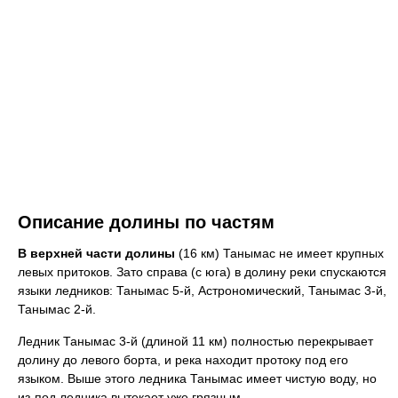
Описание долины по частям
В верхней части долины
(16 км) Танымас не имеет крупных
левых притоков. Зато справа (с юга) в долину реки спускаются
языки ледников: Танымас 5-й, Астрономический, Танымас 3-й,
Танымас 2-й.
Ледник Танымас 3-й (длиной 11 км) полностью перекрывает
долину до левого борта, и река находит протоку под его
языком. Выше этого ледника Танымас имеет чистую воду, но
из-под ледника вытекает уже грязным.