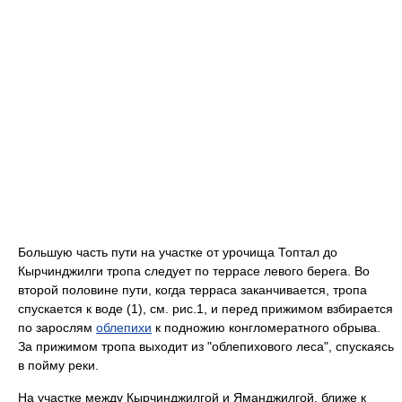
Большую часть пути на участке от урочища Топтал до
Кырчинджилги тропа следует по террасе левого берега. Во
второй половине пути, когда терраса заканчивается, тропа
спускается к воде (1), см. рис.1, и перед прижимом взбирается
по зарослям
облепихи
к подножию конгломератного обрыва.
За прижимом тропа выходит из "облепихового леса", спускаясь
в пойму реки.
На участке между Кырчинджилгой и Яманджилгой, ближе к