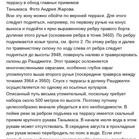
террасу в обход главных прижимов
Танымаса. Фото Андрея Жарова.
Всю эту зону можно обойти по верхней террасе. Для этого
следует подняться, например, по первому ручью на конус
выноса и подойти к ярко выраженному ребру правого борта
долинки этого ручья (основание ребра в точке 3460). По ребру
поднимается козья тропа, см. фото 2. По этому ребру и далее
по травянистому склону по ходу слева от ребра следует
подняться до высоты 3948, повернуть налево и траверсировать
склоны до Рашджилги. Этот траверс осложняется
многочисленными оврагами, особенно глубок овраг
упомянутого выше второго ручья (посередине траверса между
точками 3964 и 3950). Спуск с террасы в долину Рашджилги
осуществляется по одному из осыпных кулуаров.
Описанный путь весьма утомительный, поскольку требует
набора около 500 метров по высоте. Поэтому путнику
целесообразно вначале убедиться в его необходимости. В
пойме реки за ребром подъема на террасу имеется скальный
прижим крупного рукава Танымаса. В начале июля вода в этом
рукаве может отсутствовать. В середине августа в прохладные
дни рукав можно перебродить по пояс в воде. Если этот