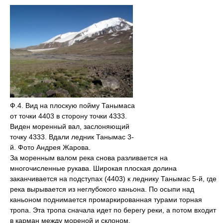
Ф.4. Вид на плоскую пойму Танымаса
от точки 4403 в сторону точки 4333.
Виден моренный вал, заслоняющий
точку 4333. Вдали ледник Танымас 3-
й. Фото Андрея Жарова.
За моренным валом река снова разливается на
многочисленные рукава. Широкая плоская долина
заканчивается на подступах (4403) к леднику Танымас 5-й, где
река вырывается из неглубокого каньона. По осыпи над
каньоном поднимается промаркированная турами торная
тропа. Эта тропа сначала идет по берегу реки, а потом входит
в карман между мореной и склоном.