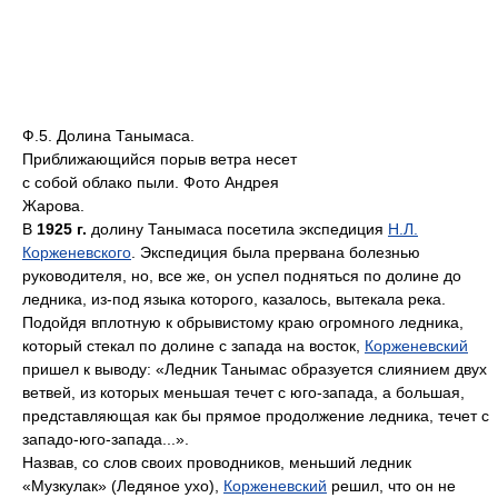
Ф.5. Долина Танымаса.
Приближающийся порыв ветра несет
с собой облако пыли. Фото Андрея
Жарова.
В
1925 г.
долину Танымаса посетила экспедиция
Н.Л.
Корженевского
. Экспедиция была прервана болезнью
руководителя, но, все же, он успел подняться по долине до
ледника, из-под языка которого, казалось, вытекала река.
Подойдя вплотную к обрывистому краю огромного ледника,
который стекал по долине с запада на восток,
Корженевский
пришел к выводу: «Ледник Танымас образуется слиянием двух
ветвей, из которых меньшая течет с юго-запада, а большая,
представляющая как бы прямое продолжение ледника, течет с
западо-юго-запада...».
Назвав, со слов своих проводников, меньший ледник
«Музкулак» (Ледяное ухо),
Корженевский
решил, что он не