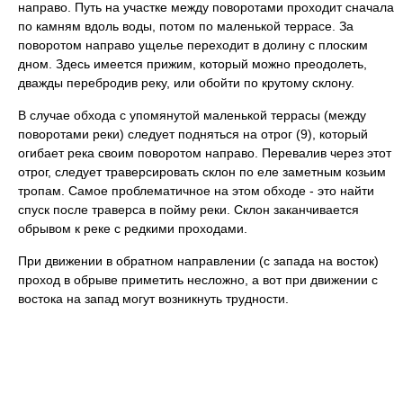
направо. Путь на участке между поворотами проходит сначала
по камням вдоль воды, потом по маленькой террасе. За
поворотом направо ущелье переходит в долину с плоским
дном. Здесь имеется прижим, который можно преодолеть,
дважды перебродив реку, или обойти по крутому склону.
В случае обхода с упомянутой маленькой террасы (между
поворотами реки) следует подняться на отрог (9), который
огибает река своим поворотом направо. Перевалив через этот
отрог, следует траверсировать склон по еле заметным козьим
тропам. Самое проблематичное на этом обходе - это найти
спуск после траверса в пойму реки. Склон заканчивается
обрывом к реке с редкими проходами.
При движении в обратном направлении (с запада на восток)
проход в обрыве приметить несложно, а вот при движении с
востока на запад могут возникнуть трудности.