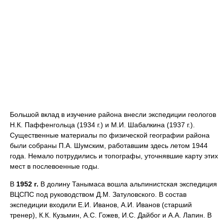
Большой вклад в изучение района внесли экспедиции геологов
Н.К. Паффенгольца (1934 г.) и М.И. Шабалкина (1937 г.).
Существенные материалы по физической географии района
были собраны П.А. Шумским, работавшим здесь летом 1944
года. Немало потрудились и топографы, уточнявшие карту этих
мест в послевоенные годы.
В
1952 г.
В долину Танымаса вошла альпинистская экспедиция
ВЦСПС под руководством Д.М. Затуловского. В состав
экспедиции входили Е.И. Иванов, А.И. Иванов (старший
тренер), К.К. Кузьмин, А.С. Гожев, И.С. Дайбог и А.А. Лапин. В