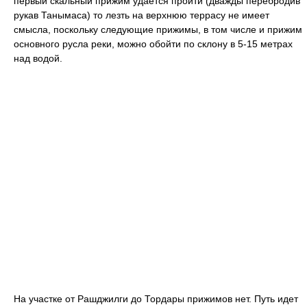
первый скальный прижим удается пройти (дважды перебродив
рукав Танымаса) то лезть на верхнюю террасу не имеет
смысла, поскольку следующие прижимы, в том числе и прижим
основного русла реки, можно обойти по склону в 5-15 метрах
над водой.
На участке от Рашджилги до Тордары прижимов нет. Путь идет