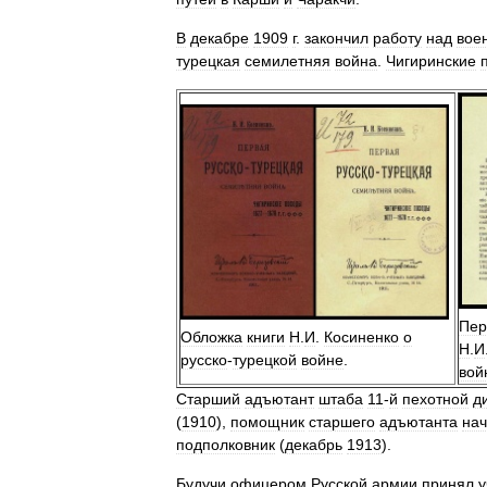
В
декабре
1909
г
.
закончил
работу
над
вое
турецкая
семилетняя
война
.
Чигиринские
Пер
Обложка
книги
Н
.
И
.
Косиненко
о
Н
.
И
русско
-
турецкой
войне
.
вой
Старший
адъютант
штаба
11
-
й
пехотной
д
(
1910
),
помощник
старшего
адъютанта
нач
подполковник
(
декабрь
1913
).
Будучи
офицером
Русской
армии
принял
у