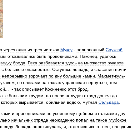
а
через
один
из
трех
истоков
Муксу
-
полноводный
Сауксай
.
изы
отказывались
быть
проводниками
.
Наконец
,
удалось
зведку
брода
.
Река
разбивается
здесь
на
множество
рукавов
.
о
с
большою
опасностью
.
Оступись
лошадь
,
и
спасения
почти
е
непрерывно
ворочает
по
дну
большие
камни
.
Махмет
-
куль
-
рукавом
,
со
слезами
на
глазах
упрашивая
вернуться
,
тем
той
..." -
так
описывает
Косиненко
этот
брод
.
а:
с
большим
трудом
,
но
после
полудня
отряд
дошел
до
которых
вырывается
,
обильная
водою
,
мутная
Сельдара
.
юками
и
проводниками
по
усеянному
щебнем
и
гальками
дну
ельно
начальник
отряда
неожиданно
попал
на
такое
глубокое
ю
воду
.
Лошадь
опрокинулась
,
и
,
отделившись
от
нее
,
наездник
.