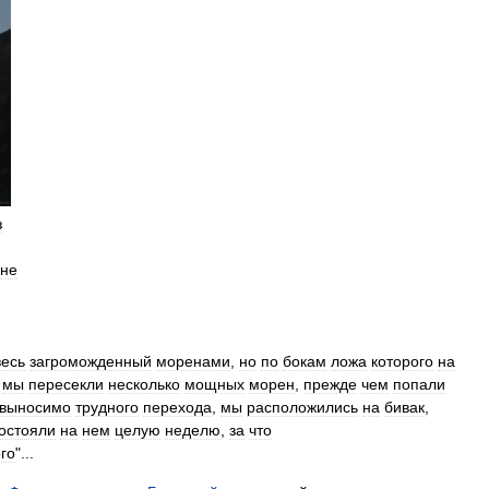
з
не
весь
загроможденный
моренами
,
но
по
бокам
ложа
которого
на
мы
пересекли
несколько
мощных
морен
,
прежде
чем
попали
выносимо
трудного
перехода
,
мы
расположились
на
бивак
,
остояли
на
нем
целую
неделю
,
за
что
го
"...