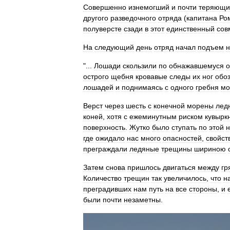
Совершенно
изнемогший
и
почти
теряющи
другого
разведочного
отряда
(
капитана
Ро
полуверсте
сзади
в
этот
единственный
сов
На
следующий
день
отряд
начал
подъем
н
"...
Лошади
скользили
по
обнажавшемуся
о
острого
щебня
кровавые
следы
их
ног
обо
лошадей
и
поднимаясь
с
одного
гребня
мо
Верст
через
шесть
с
конечной
морены
лед
коней
,
хотя
с
ежеминутным
риском
кувырк
поверхность
.
Жутко
было
ступать
по
этой
где
ожидало
нас
много
опасностей
,
свойст
преграждали
ледяные
трещины
шириною
Затем
снова
пришлось
двигаться
между
гр
Количество
трещин
так
увеличилось
,
что
н
преградивших
нам
путь
на
все
стороны
,
и
были
почти
незаметны
.