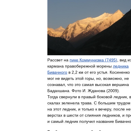
Рассвет
на
пике
Коммунизма
(
7495
)
,
вид
и
кармана
правобережной
морены
ледника
Бивачного
в
2
,
2
км
от
его
устья
.
Косиненко
мог
не
видеть
этой
горы
,
но
,
возможно
,
не
сознавал
,
что
это
самая
высокая
вершина
Бадахшана
.
Фото
И
.
Жданова
(
2009
).
Тогда
свернули
в
правый
боковой
ледник
,
скалах
зеленела
трава
.
С
большим
трудом
на
этот
ледник
,
и
только
к
вечеру
,
после
не
верстах
в
шести
от
слияния
ледников
,
и
пр
и
самый
ледник
получил
название
Бивачно