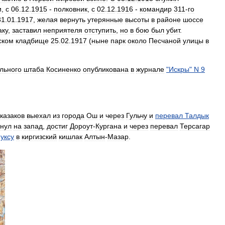
и
,
с
06
.
12
.
1915
-
полковник
,
с
02
.
12
.
1916
-
командир
311
-
го
31
.
01
.
1917
,
желая
вернуть
утерянные
высоты
в
районе
шоссе
аку
,
заставил
неприятеля
отступить
,
но
в
бою
был
убит
.
ском
кладбище
25
.
02
.
1917
(
ныне
парк
около
Песчаной
улицы
в
льного
штаба
Косиненко
опубликована
в
журнале
"
Искры
"
N
9
казаков
выехал
из
города
Ош
и
через
Гульчу
и
перевал
Талдык
нул
на
запад
,
достиг
Дороут
-
Кургана
и
через
перевал
Терсагар
уксу
в
киргизский
кишлак
Алтын
-
Мазар
.