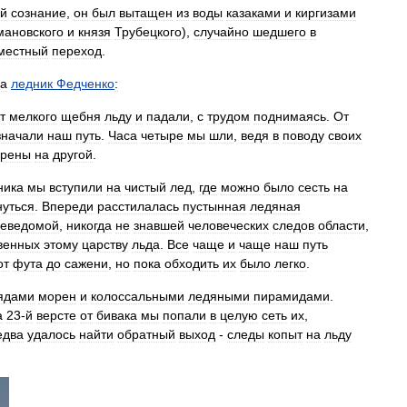
й
сознание
,
он
был
вытащен
из
воды
казаками
и
киргизами
мановского
и
князя
Трубецкого
),
случайно
шедшего
в
местный
переход
.
а
ледник
Федченко
:
т
мелкого
щебня
льду
и
падали
,
с
трудом
поднимаясь
.
От
значали
наш
путь
.
Часа
четыре
мы
шли
,
ведя
в
поводу
своих
рены
на
другой
.
ника
мы
вступили
на
чистый
лед
,
где
можно
было
сесть
на
нуться
.
Впереди
расстилалась
пустынная
ледяная
неведомой
,
никогда
не
знавшей
человеческих
следов
области
,
венных
этому
царству
льда
.
Все
чаще
и
чаще
наш
путь
от
фута
до
сажени
,
но
пока
обходить
их
было
легко
.
ядами
морен
и
колоссальными
ледяными
пирамидами
.
а
23
-
й
версте
от
бивака
мы
попали
в
целую
сеть
их
,
едва
удалось
найти
обратный
выход
-
следы
копыт
на
льду