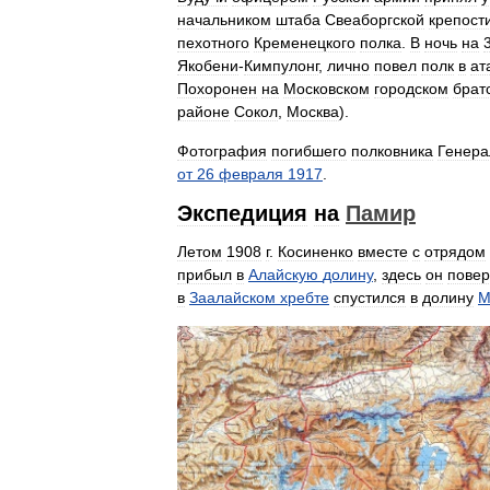
начальником
штаба
Свеаборгской
крепост
пехотного
Кременецкого
полка
.
В
ночь
на
Якобени
-
Кимпулонг
,
лично
повел
полк
в
ат
Похоронен
на
Московском
городском
брат
районе
Сокол
,
Москва
).
Фотография
погибшего
полковника
Генера
от
26
февраля
1917
.
Экспедиция
на
Памир
Летом
1908
г
.
Косиненко
вместе
с
отрядом
прибыл
в
Алайскую
долину
,
здесь
он
повер
в
Заалайском
хребте
спустился
в
долину
М