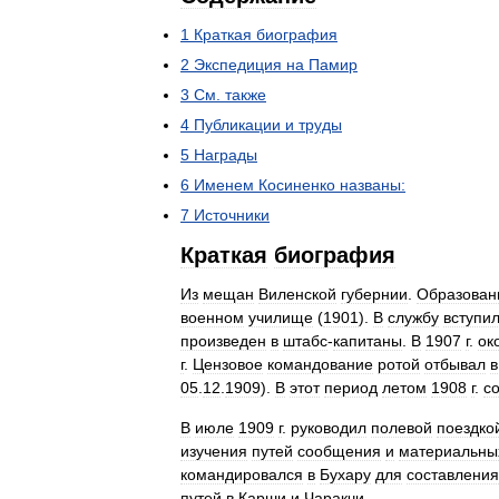
1
Краткая
биография
2
Экспедиция
на
Памир
3
См
.
также
4
Публикации
и
труды
5
Награды
6
Именем
Косиненко
названы:
7
Источники
Краткая
биография
Из
мещан
Виленской
губернии
.
Образован
военном
училище
(
1901
).
В
службу
вступи
произведен
в
штабс
-
капитаны
.
В
1907
г
.
ок
г
.
Цензовое
командование
ротой
отбывал
в
05
.
12
.
1909
).
В
этот
период
летом
1908
г
.
с
В
июле
1909
г
.
руководил
полевой
поездко
изучения
путей
сообщения
и
материальны
командировался
в
Бухару
для
составления
путей
в
Карши
и
Чаракчи
.