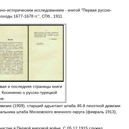
нно
-
историческим
исследованием
-
книгой
"
Первая
русско
-
походы
1677
-
1678
гг
.",
СПб
.,
1911
.
вая
и
последняя
страницы
книги
.
Косиненко
о
русско
-
турецкой
не
.
ивизии
(
1909
),
старший
адъютант
штаба
46
-
й
пехотной
дивизии
альника
штаба
Московского
военного
округа
(
февраль
1913
),
частие
в
Первой
мировой
войне
.
С
05
.
12
.
1915
служил