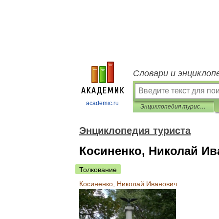
Словари и энциклоп
academic.ru
Энциклопедия туриста
Энциклопедия туриста
Косиненко, Николай И
Толкование
Косиненко
,
Николай
Иванович