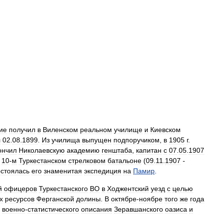
ие
получил
в
Виленском
реальном
училище
и
Киевском
л
02
.
08
.
1899
.
Из
училища
выпущен
подпоручиком
,
в
1905
г
.
ончил
Николаевскую
академию
генштаба
,
капитан
с
07
.
05
.
1907
10
-
м
Туркестанском
стрелковом
батальоне
(
09
.
11
.
1907
-
остоялась
его
знаменитая
экспедиция
на
Памир
.
й
офицеров
Туркестанского
ВО
в
Ходжентский
уезд
с
целью
х
ресурсов
Ферганской
долины
.
В
октябре
-
ноябре
того
же
года
военно
-
статистического
описания
Зеравшанского
оазиса
и