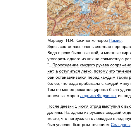
Маршрут
Н
.
И
.
Косиненко
через
Памир
.
Здесь
состоялась
очень
сложная
переправ
Вода
в
реке
была
высокой
,
и
местные
кирг
уговорить
одного
из
них
на
совместную
ра
"...
Прохождение
каждого
рукава
сопряжен
нет
,
а
оступиться
легко
,
потому
что
течени
бай
останавливался
перед
каждым
таким
более
,
что
вода
прибывала
с
каждой
мину
Тем
не
менее
рекогносцировка
была
удачн
конечных
морен
ледника
Федченко
,
из
-
под
После
дневки
1
июля
отряд
выступил
с
вь
долины
.
На
одном
из
рукавов
шедший
отд
место
,
что
погрузился
с
лошадью
в
ледяну
был
увлечен
быстрым
течением
Сельдары