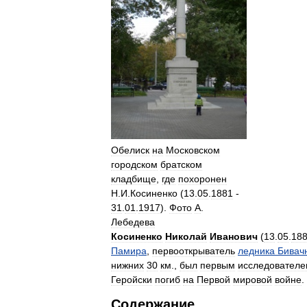
Обелиск
на
Московском
городском
братском
кладбище
,
где
похоронен
Н
.
И
.
Косиненко
(
13
.
05
.
1881
-
31
.
01
.
1917
).
Фото
А
.
Лебедева
Косиненко
Николай
Иванович
(
13
.
05
.
18
Памира
,
первооткрыватель
ледника
Бивач
нижних
30
км
.,
был
первым
исследовател
Геройски
погиб
на
Первой
мировой
войне
.
Содержание