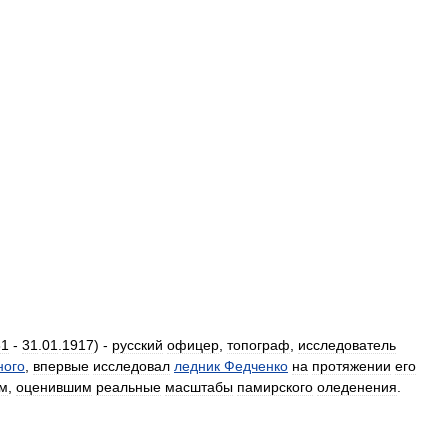
81
-
31
.
01
.
1917
) -
русский
офицер
,
топограф
,
исследователь
ного
,
впервые
исследовал
ледник
Федченко
на
протяжении
его
ем
,
оценившим
реальные
масштабы
памирского
оледенения
.