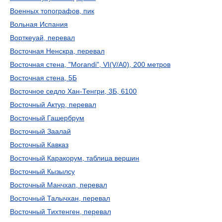
Военных топографов, пик
Вольная Испания
Ворткеуай, перевал
Восточная Ненскра, перевал
Восточная стена, "Morandi", VI(V/A0), 200 метров
Восточная стена, 5Б
Восточное седло Хан-Тенгри, 3Б, 6100
Восточный Актур, перевал
Восточный Гашербрум
Восточный Заалай
Восточный Кавказ
Восточный Каракорум, таблица вершин
Восточный Кызылсу
Восточный Манчхап, перевал
Восточный Талычхан, перевал
Восточный Тихтенген, перевал