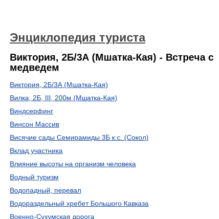
Энциклопедия туриста
Виктория, 2Б/3А (Мшатка-Кая) - Встреча с
медведем
Виктория, 2Б/3А (Мшатка-Кая)
Вилка, 2Б, III, 200м (Мшатка-Кая)
Виндсерфинг
Винсон Массив
Висячие сады Семирамиды 3Б к.с. (Сокол)
Вклад участника
Влияние высоты на организм человека
Водный туризм
Водопадный, перевал
Водораздельный хребет Большого Кавказа
Военно-Сухумская дорога