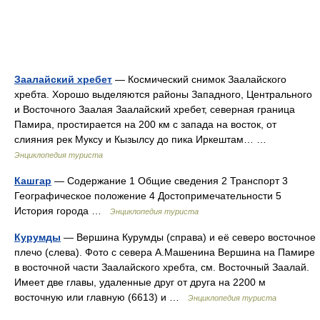
Заалайский хребет
— Космический снимок Заалайского
хребта. Хорошо выделяются районы Западного, Центрального
и Восточного Заалая Заалайский хребет, северная граница
Памира, простирается на 200 км с запада на восток, от
слияния рек Муксу и Кызылсу до пика Иркештам… …
Энциклопедия туриста
Кашгар
— Содержание 1 Общие сведения 2 Транспорт 3
Географическое положение 4 Достопримечательности 5
История города …
Энциклопедия туриста
Курумды
— Вершина Курумды (справа) и её северо восточное
плечо (слева). Фото с севера А.Машенина Вершина на Памире
в восточной части Заалайского хребта, см. Восточный Заалай.
Имеет две главы, удаленные друг от друга на 2200 м
восточную или главную (6613) и …
Энциклопедия туриста