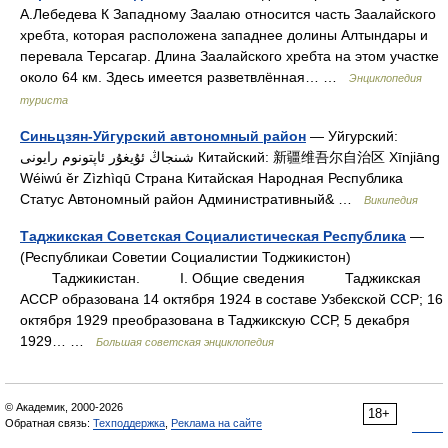
А.Лебедева К Западному Заалаю относится часть Заалайского
хребта, которая расположена западнее долины Алтындары и
перевала Терсагар. Длина Заалайского хребта на этом участке
около 64 км. Здесь имеется разветвлённая… …
Энциклопедия
туриста
Синьцзян-Уйгурский автономный район
— Уйгурский:
شىنجاڭ ئۇيغۇر ئاپتونوم رايونى Китайский: 新疆维吾尔自治区 Xīnjiāng
Wéiwú ěr Zìzhìqū Страна Китайская Народная Республика
Статус Автономный район Административный& …
Википедия
Таджикская Советская Социалистическая Республика
—
(Республикаи Советии Социалистии Тоджикистон)
Таджикистан. I. Общие сведения Таджикская
АССР образована 14 октября 1924 в составе Узбекской ССР; 16
октября 1929 преобразована в Таджикскую ССР, 5 декабря
1929… …
Большая советская энциклопедия
© Академик, 2000-2026
18+
Обратная связь:
Техподдержка
,
Реклама на сайте