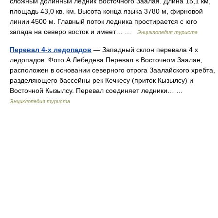
сложный долинный ледник Восточного Заалая. Длина 15,1 км,
площадь 43,0 кв. км. Высота конца языка 3780 м, фирновой
линии 4500 м. Главный поток ледника простирается с юго
запада на северо восток и имеет… …
Энциклопедия туриста
Перевал 4-х ледопадов
— Западный склон перевала 4 х
ледопадов. Фото А.Лебедева Перевал в Восточном Заалае,
расположен в основании северного отрога Заалайского хребта,
разделяющего бассейны рек Кечкесу (приток Кызылсу) и
Восточной Кызылсу. Перевал соединяет ледники… …
Энциклопедия туриста