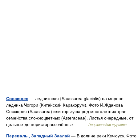
Соссюрея
— ледниковая {Saussurea glacialis) на морене
ледника Чогори (Китайский Каракорум). Фото И.Жданова
Соссюрея (Saussurea) или горькуша род многолетних трав
семейства сложноцветных (Asteraceae). Листья очередные, от
цельных до перисторассечённых.… …
Энциклопедия туриста
Перевалы, Западный Заалай
— В долине реки Кечюусу. Фото