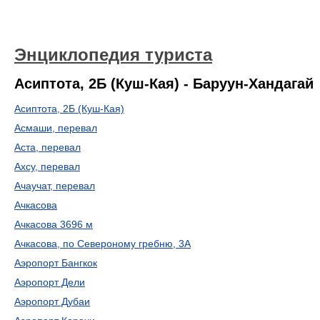
Энциклопедия туриста
Асиптота, 2Б (Куш-Кая) - Баруун-Хандагай
Асиптота, 2Б (Куш-Кая)
Асмаши, перевал
Аста, перевал
Ахсу, перевал
Ачаучат, перевал
Ачкасова
Ачкасова 3696 м
Ачкасова, по Североному гребню, 3А
Аэропорт Бангкок
Аэропорт Дели
Аэропорт Дубаи