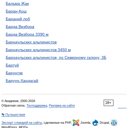
Бальма Жак
Баран-Кош
Бараний лоб
Барда Визбора
Барда Визбора 3390 м
Барнаульских альпинистов
Барнаульских альпинистов 3450 м
Барнаульских альпинистов, по Северному склону, 3Б
Бартуй
Барунтзе
Баруун-Хандагай
© Академик, 2000-2026
18+
Обратная связь:
Техподдержка
,
Реклама на сайте
👣 Путешествия
Экспорт словарей на сайты
, сделанные на PHP,
Joomla,
Drupal,
WordPress, MODx.