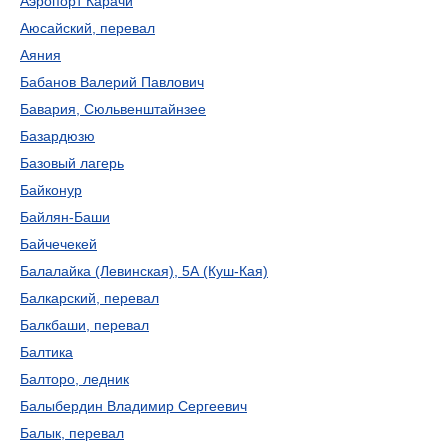
Аэропорт Карачи
Аюсайский, перевал
Аяния
Бабанов Валерий Павлович
Бавария, Сюльвенштайнзее
Базардюзю
Базовый лагерь
Байконур
Байлян-Баши
Байчечекей
Балалайка (Левинская), 5А (Куш-Кая)
Балкарский, перевал
Балкбаши, перевал
Балтика
Балторо, ледник
Балыбердин Владимир Сергеевич
Балык, перевал