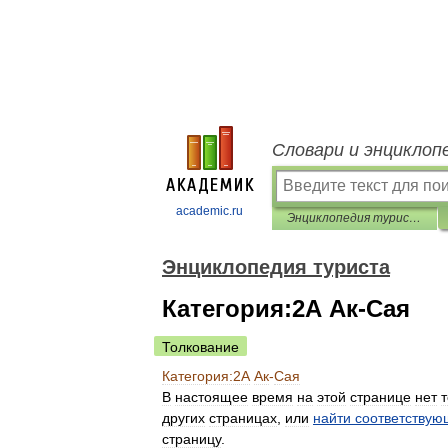
Словари и энциклоп
academic.ru
Энциклопедия туриста
Энциклопедия туриста
Категория:2А Ак-Сая
Толкование
Категория:2А
Ак
-
Сая
В
настоящее
время
на
этой
странице
нет
т
других
страницах
,
или
найти
соответствую
страницу
.