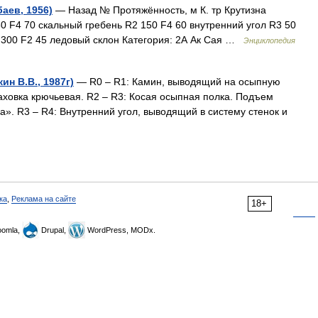
баев, 1956)
— Назад № Протяжённость, м К. тр Крутизна
0 F4 70 скальный гребень R2 150 F4 60 внутренний угол R3 50
 300 F2 45 ледовый склон Категория: 2А Ак Сая …
Энциклопедия
ин В.В., 1987г)
— R0 – R1: Камин, выводящий на осыпную
траховка крючьевая. R2 – R3: Косая осыпная полка. Подъем
а». R3 – R4: Внутренний угол, выводящий в систему стенок и
ка
,
Реклама на сайте
18+
omla,
Drupal,
WordPress, MODx.