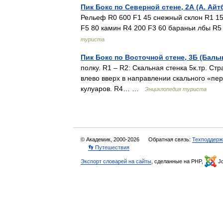
Пик Бокс по Северной стене, 2А (А. Айт
Рельеф R0 600 F1 45 снежный склон R1 15
F5 80 камин R4 200 F3 60 бараньи лбы R5
туриста
Пик Бокс по Восточной стене, 3Б (Балык
полку. R1 – R2: Скальная стенка 5к.тр. С
влево вверх в направлении скального «пер
кулуаров. R4… …
Энциклопедия туриста
© Академик, 2000-2026
Обратная связь:
Техподдерж
👣 Путешествия
Экспорт словарей на сайты
, сделанные на PHP,
Jo