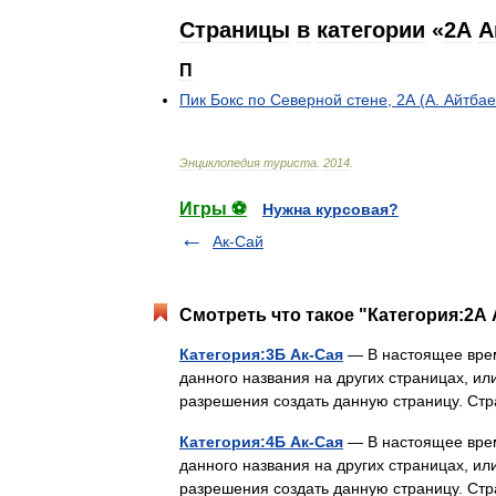
Страницы
в
категории
«
2А
А
П
Пик
Бокс
по
Северной
стене
,
2А
(
А
.
Айтбае
Энциклопедия
туриста
.
2014
.
Игры ⚽
Нужна курсовая?
Ак-Сай
Смотреть что такое "Категория:2А 
Категория:3Б Ак-Сая
— В настоящее врем
данного названия на других страницах, ил
разрешения создать данную страницу. С
Категория:4Б Ак-Сая
— В настоящее врем
данного названия на других страницах, ил
разрешения создать данную страницу. С