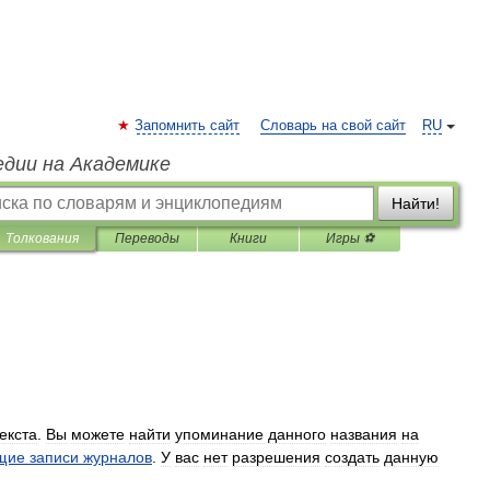
Запомнить сайт
Словарь на свой сайт
RU
едии на Академике
Найти!
Толкования
Переводы
Книги
Игры ⚽
екста
.
Вы
можете
найти
упоминание
данного
названия
на
щие
записи
журналов
.
У
вас
нет
разрешения
создать
данную