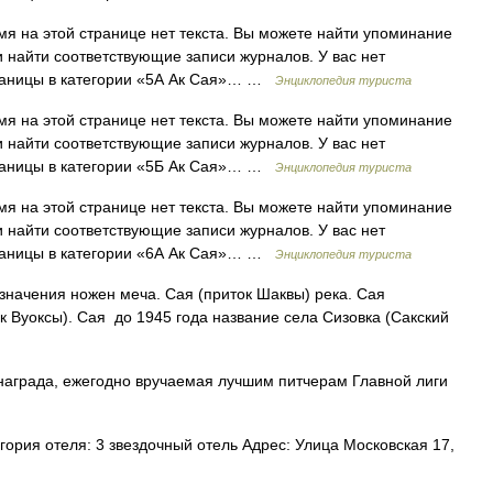
я на этой странице нет текста. Вы можете найти упоминание
и найти соответствующие записи журналов. У вас нет
траницы в категории «5А Ак Сая»… …
Энциклопедия туриста
я на этой странице нет текста. Вы можете найти упоминание
и найти соответствующие записи журналов. У вас нет
траницы в категории «5Б Ак Сая»… …
Энциклопедия туриста
я на этой странице нет текста. Вы можете найти упоминание
и найти соответствующие записи журналов. У вас нет
траницы в категории «6А Ак Сая»… …
Энциклопедия туриста
начения ножен меча. Сая (приток Шаквы) река. Сая
к Вуоксы). Сая до 1945 года название села Сизовка (Сакский
награда, ежегодно вручаемая лучшим питчерам Главной лиги
гория отеля: 3 звездочный отель Адрес: Улица Московская 17,