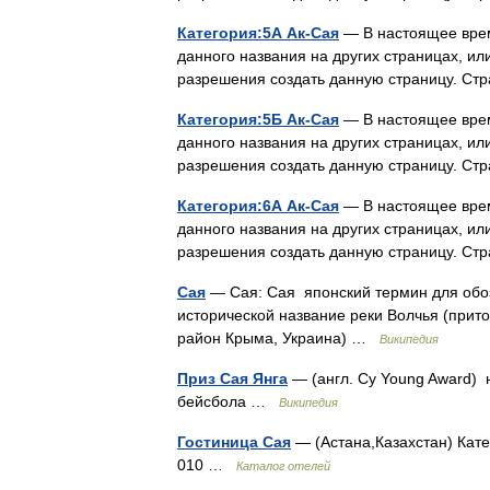
Категория:5А Ак-Сая
— В настоящее врем
данного названия на других страницах, ил
разрешения создать данную страницу. С
Категория:5Б Ак-Сая
— В настоящее врем
данного названия на других страницах, ил
разрешения создать данную страницу. С
Категория:6А Ак-Сая
— В настоящее врем
данного названия на других страницах, ил
разрешения создать данную страницу. С
Сая
— Сая: Сая японский термин для обоз
исторической название реки Волчья (прито
район Крыма, Украина) …
Википедия
Приз Сая Янга
— (англ. Cy Young Award) 
бейсбола …
Википедия
Гостиница Сая
— (Астана,Казахстан) Кате
010 …
Каталог отелей