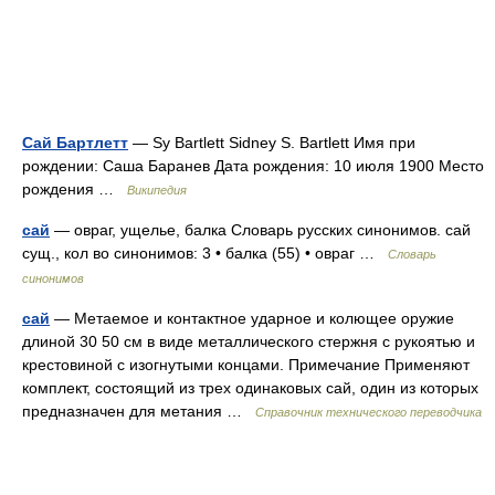
Сай Бартлетт
— Sy Bartlett Sidney S. Bartlett Имя при
рождении: Саша Баранев Дата рождения: 10 июля 1900 Место
рождения …
Википедия
сай
— овраг, ущелье, балка Словарь русских синонимов. сай
сущ., кол во синонимов: 3 • балка (55) • овраг …
Словарь
синонимов
сай
— Метаемое и контактное ударное и колющее оружие
длиной 30 50 см в виде металлического стержня с рукоятью и
крестовиной с изогнутыми концами. Примечание Применяют
комплект, состоящий из трех одинаковых сай, один из которых
предназначен для метания …
Справочник технического переводчика