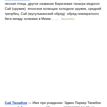
лесная птица, другое название Бирюзовая танагра медосос
Сай (оружие) японское колющее холодное оружие, средний
трезубец. Сай (мусульманский обряд) обряд семикратного
бега между холмами в Мекке… …
Википедия
Сай Твомбли
— Имя при рождении: Эдвин Паркер Твомбли