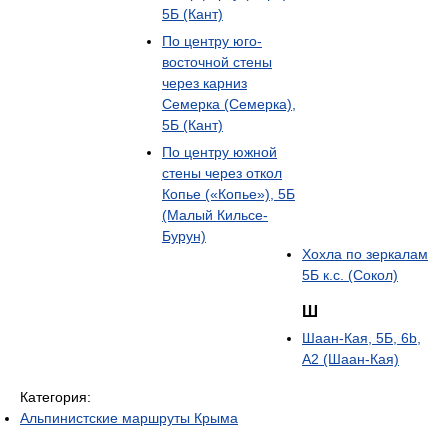
5Б (Кант)
По центру юго-
восточной стены
через карниз
Семерка (Семерка),
5Б (Кант)
По центру южной
стены через откол
Копье («Копье»), 5Б
(Малый Кильсе-
Бурун)
Хохла по зеркалам
5Б к.с. (Сокол)
Ш
Шаан-Кая, 5Б, 6b,
А2 (Шаан-Кая)
Категория:
Альпинистские маршруты Крыма