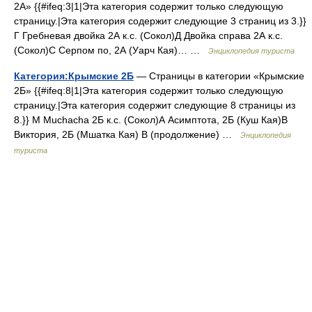
2А» {{#ifeq:3|1|Эта категория содержит только следующую
страницу.|Эта категория содержит следующие 3 страниц из 3.}}
Г Гребневая двойка 2А к.с. (Сокол)Д Двойка справа 2А к.с.
(Сокол)С Серпом по, 2А (Уарч Кая)… …
Энциклопедия туриста
Категория:Крымские 2Б
— Страницы в категории «Крымские
2Б» {{#ifeq:8|1|Эта категория содержит только следующую
страницу.|Эта категория содержит следующие 8 страницы из
8.}} M Muchacha 2Б к.с. (Сокол)А Асимптота, 2Б (Куш Кая)В
Виктория, 2Б (Мшатка Кая) В (продолжение) …
Энциклопедия
туриста