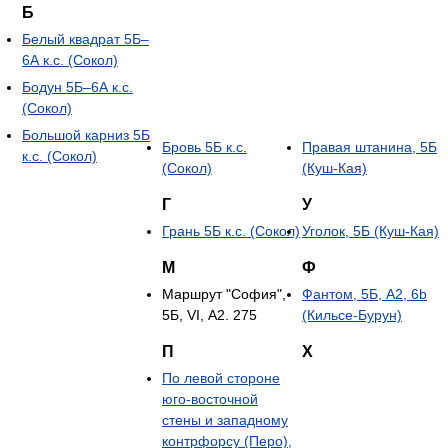
Б
Белый квадрат 5Б–
6А к.с. (Сокол)
Бодун 5Б–6А к.с.
(Сокол)
Большой карниз 5Б
Бровь 5Б к.с.
Правая штанина, 5Б
к.с. (Сокол)
(Сокол)
(Куш-Кая)
Г
У
Грань 5Б к.с. (Сокол)
Уголок, 5Б (Куш-Кая)
М
Ф
Маршрут "София",
Фантом, 5Б, А2, 6b
5Б, VI, А2. 275
(Кильсе-Бурун)
П
Х
По левой стороне
юго-восточной
стены и западному
контрфорсу (Перо),