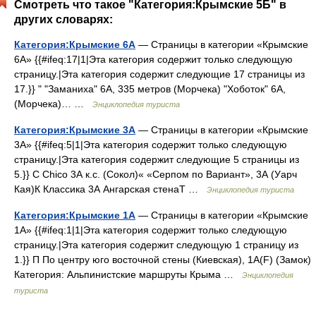
Смотреть что такое "Категория:Крымские 5Б" в
других словарях:
Категория:Крымские 6А
— Страницы в категории «Крымские
6А» {{#ifeq:17|1|Эта категория содержит только следующую
страницу.|Эта категория содержит следующие 17 страницы из
17.}} " "Заманиха" 6А, 335 метров (Морчека) "Хоботок" 6А,
(Морчека)… …
Энциклопедия туриста
Категория:Крымские 3А
— Страницы в категории «Крымские
3А» {{#ifeq:5|1|Эта категория содержит только следующую
страницу.|Эта категория содержит следующие 5 страницы из
5.}} C Chico 3А к.с. (Сокол)« «Серпом по Вариант», 3А (Уарч
Кая)К Классика 3А Ангарская стенаТ …
Энциклопедия туриста
Категория:Крымские 1А
— Страницы в категории «Крымские
1А» {{#ifeq:1|1|Эта категория содержит только следующую
страницу.|Эта категория содержит следующую 1 страницу из
1.}} П По центру юго восточной стены (Киевская), 1А(F) (Замок)
Категория: Альпинистские маршруты Крыма …
Энциклопедия
туриста