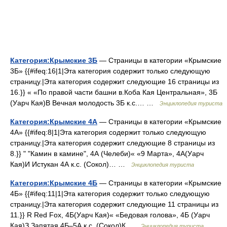
Категория:Крымские 3Б
— Страницы в категории «Крымские
3Б» {{#ifeq:16|1|Эта категория содержит только следующую
страницу.|Эта категория содержит следующие 16 страницы из
16.}} « «По правой части башни в.Коба Кая Центральная», 3Б
(Уарч Кая)В Вечная молодость 3Б к.с.… …
Энциклопедия туриста
Категория:Крымские 4А
— Страницы в категории «Крымские
4А» {{#ifeq:8|1|Эта категория содержит только следующую
страницу.|Эта категория содержит следующие 8 страницы из
8.}} " "Камин в камине", 4А (Челеби)« «9 Марта», 4А(Уарч
Кая)И Истукан 4А к.с. (Сокол)… …
Энциклопедия туриста
Категория:Крымские 4Б
— Страницы в категории «Крымские
4Б» {{#ifeq:11|1|Эта категория содержит только следующую
страницу.|Эта категория содержит следующие 11 страницы из
11.}} R Red Fox, 4Б(Уарч Кая)« «Бедовая голова», 4Б (Уарч
Кая)З Запятая 4Б–5А к.с. (Сокол)К …
Энциклопедия туриста