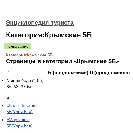
Энциклопедия туриста
Категория:Крымские 5Б
Толкование
Категория:Крымские 5Б
Страницы в категории «Крымские 5Б»
"
Б (продолжение)
П (продолжение)
"Линия бедра", 5Б,
6b, A3, 370м
«
«Вальс Бостон»,
5Б(Уарч-Кая)
«Марсала»,
5Б(Уарч-Кая)