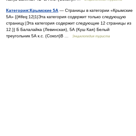
Категория:Крымские 5А
— Страницы в категории «Крымские
5А» {{#ifeq:12|1|Эта категория содержит только следующую
страницу.|Эта категория содержит следующие 12 страницы из
12.}} Б Балалайка (Левинская), 5А (Куш Кая) Белый
треугольник 5А к.с. (Сокол)В …
Энциклопедия туриста