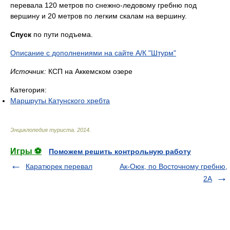
перевала 120 метров по снежно-ледовому гребню под
вершину и 20 метров по легким скалам на вершину.
Спуск
по пути подъема.
Описание с дополнениями на сайте А/К "Штурм"
Источник:
КСП на Аккемском озере
Категория:
Маршруты Катунского хребта
Энциклопедия туриста
.
2014
.
Игры ⚽
Поможем решить контрольную работу
Каратюрек перевал
Ак-Оюк, по Восточному гребню,
2А