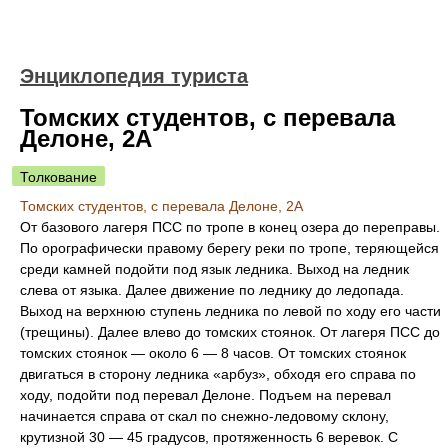
Энциклопедия туриста
Томских студентов, с перевала
Делоне, 2А
Толкование
Томских студентов, с перевала Делоне, 2А
От базового лагеря ПСС по тропе в конец озера до переправы.
По орографически правому берегу реки по тропе, теряющейся
среди камней подойти под язык ледника. Выход на ледник
слева от языка. Далее движение по леднику до ледопада.
Выход на верхнюю ступень ледника по левой по ходу его части
(трещины). Далее влево до томских стоянок. От лагеря ПСС до
томских стоянок — около 6 — 8 часов. От томских стоянок
двигаться в сторону ледника «арбуз», обходя его справа по
ходу, подойти под перевал Делоне. Подъем на перевал
начинается справа от скал по снежно-ледовому склону,
крутизной 30 — 45 градусов, протяженность 6 веревок. С