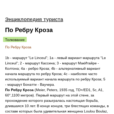
Энциклопедия туриста
По Ребру Кроза
Толкование
По Ребру Кроза
1b - маршрут “Le Linceul”; 1а - левый вариант маршрута “Le
Linceul”; 2 - маршрут Кассина; 3 - маршрут МакИтайре -
Колтона; 4а - ребро Кроза; 4b - альтернативный вариант
начала маршрута по ребру Кроза; 4с - наиболее часто
используемый вариант начала маршрута по ребру Кроза; 5
- маршрут Бонатти - Ваучера.
По Ребру Кроза
(Meier, Peters, 1935 год, TD+/ED1, 5c, A1,
60°,1100 метров). Первый маршрут на этой стене, за
прохождение которого разыгралась настоящая борьба,
длившаяся 10 лет. В конце концов, три блестящих команды, в
составе которых была удивительная женщина Loulou Boulaz,