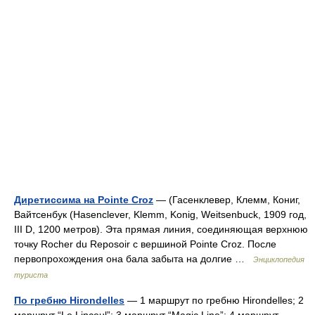
Диретиссима на Pointe Croz
— (Гасенклевер, Клемм, Кониг,
Вайтсенбук (Hasenclever, Klemm, Konig, Weitsenbuck, 1909 год,
III D, 1200 метров). Эта прямая линия, соединяющая верхнюю
точку Rocher du Reposoir с вершиной Pointe Croz. После
первопрохождения она бала забыта на долгие …
Энциклопедия
туриста
По гребню Hirondelles
— 1 маршрут по гребню Hirondelles; 2