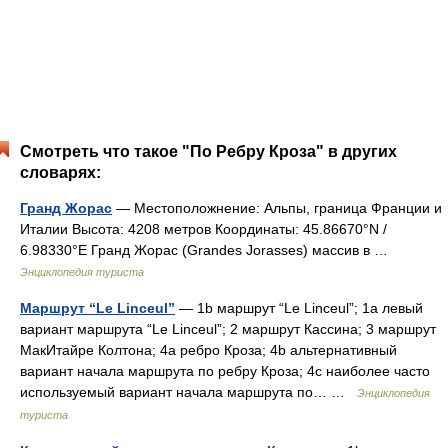
Смотреть что такое "По Ребру Кроза" в других
словарях:
Гранд Жорас
— Местоположнение: Альпы, граница Франции и
Италии Высота: 4208 метров Координаты: 45.86670°N /
6.98330°E Гранд Жорас (Grandes Jorasses) массив в …
Энциклопедия туриста
Маршрут “Le Linceul”
— 1b маршрут “Le Linceul”; 1а левый
вариант маршрута “Le Linceul”; 2 маршрут Кассина; 3 маршрут
МакИтайре Колтона; 4а ребро Кроза; 4b альтернативный
вариант начала маршрута по ребру Кроза; 4с наиболее часто
используемый вариант начала маршрута по… …
Энциклопедия
туриста