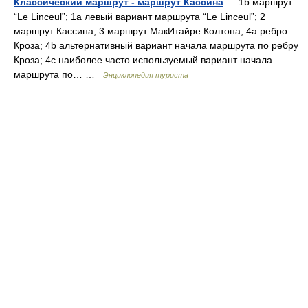
Классический маршрут - маршрут Кассина
— 1b маршрут
“Le Linceul”; 1а левый вариант маршрута “Le Linceul”; 2
маршрут Кассина; 3 маршрут МакИтайре Колтона; 4а ребро
Кроза; 4b альтернативный вариант начала маршрута по ребру
Кроза; 4с наиболее часто используемый вариант начала
маршрута по… …
Энциклопедия туриста