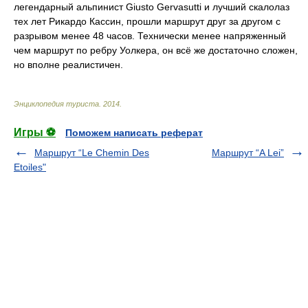
легендарный альпинист Giusto Gervasutti и лучший скалолаз
тех лет Рикардо Кассин, прошли маршрут друг за другом с
разрывом менее 48 часов. Технически менее напряженный
чем маршрут по ребру Уолкера, он всё же достаточно сложен,
но вполне реалистичен.
Энциклопедия туриста
.
2014
.
Игры ⚽
Поможем написать реферат
Маршрут “Le Chemin Des
Маршрут “A Lei”
Etoiles"