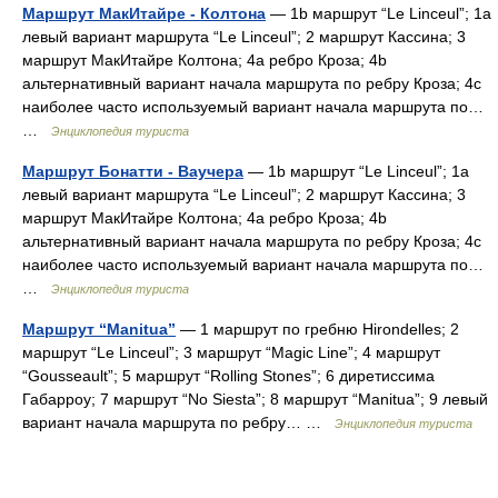
Маршрут МакИтайре - Колтона
— 1b маршрут “Le Linceul”; 1а
левый вариант маршрута “Le Linceul”; 2 маршрут Кассина; 3
маршрут МакИтайре Колтона; 4а ребро Кроза; 4b
альтернативный вариант начала маршрута по ребру Кроза; 4с
наиболее часто используемый вариант начала маршрута по…
…
Энциклопедия туриста
Маршрут Бонатти - Ваучера
— 1b маршрут “Le Linceul”; 1а
левый вариант маршрута “Le Linceul”; 2 маршрут Кассина; 3
маршрут МакИтайре Колтона; 4а ребро Кроза; 4b
альтернативный вариант начала маршрута по ребру Кроза; 4с
наиболее часто используемый вариант начала маршрута по…
…
Энциклопедия туриста
Маршрут “Manitua”
— 1 маршрут по гребню Hirondelles; 2
маршрут “Le Linceul”; 3 маршрут “Magic Line”; 4 маршрут
“Gousseault”; 5 маршрут “Rolling Stones”; 6 диретиссима
Габарроу; 7 маршрут “No Siesta”; 8 маршрут “Manitua”; 9 левый
вариант начала маршрута по ребру… …
Энциклопедия туриста