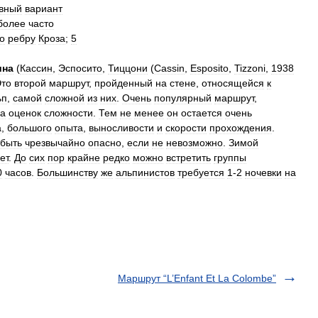
ивный
вариант
более
часто
о
ребру
Кроза
;
5
ина
(
Кассин
,
Эспосито
,
Тиццони
(
Cassin
,
Esposito
,
Tizzoni
,
1938
то
второй
маршрут
,
пройденный
на
стене
,
относящейся
к
ьп
,
самой
сложной
из
них
.
Очень
популярный
маршрут
,
ра
оценок
сложности
.
Тем
не
менее
он
остается
очень
а
,
большого
опыта
,
выносливости
и
скорости
прохождения
.
быть
чрезвычайно
опасно
,
если
не
невозможно
.
Зимой
ет
.
До
сих
пор
крайне
редко
можно
встретить
группы
0
часов
.
Большинству
же
альпинистов
требуется
1
-
2
ночевки
на
Маршрут “L’Enfant Et La Colombe”