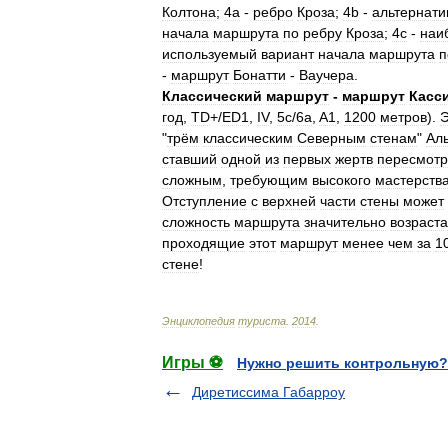
Колтона
;
4а
-
ребро
Кроза
;
4b
-
альтернат
начала
маршрута
по
ребру
Кроза
;
4с
-
наи
используемый
вариант
начала
маршрута
п
-
маршрут
Бонатти
-
Ваучера
.
Классический
маршрут
-
маршрут
Касс
год
,
TD
+/
ED1
,
IV
,
5c
/
6a
,
A1
,
1200
метров
).
Э
"
трём
классическим
Северным
стенам
"
Ал
ставший
одной
из
первых
жертв
пересмот
сложным
,
требующим
высокого
мастерств
Отступление
с
верхней
части
стены
может
сложность
маршрута
значительно
возраста
проходящие
этот
маршрут
менее
чем
за
1
стене
!
Энциклопедия
туриста
.
2014
.
Игры ⚽
Нужно решить контрольную?
Диретиссима Габарроу