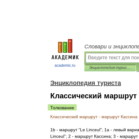
Словари и энциклоп
academic.ru
Энциклопедия туриста
Энциклопедия туриста
Классический маршрут 
Толкование
Классический
маршрут
-
маршрут
Кассина
1b
-
маршрут
“
Le
Linceul
”;
1а
-
левый
вариа
Linceul
”;
2
-
маршрут
Кассина
;
3
-
маршрут