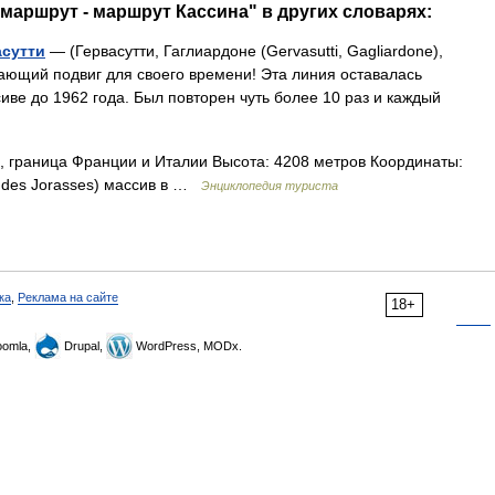
 маршрут - маршрут Кассина" в других словарях:
асутти
— (Гервасутти, Гаглиардоне (Gervasutti, Gagliardone),
ясающий подвиг для своего времени! Эта линия оставалась
е до 1962 года. Был повторен чуть более 10 раз и каждый
 граница Франции и Италии Высота: 4208 метров Координаты:
ndes Jorasses) массив в …
Энциклопедия туриста
ка
,
Реклама на сайте
18+
omla,
Drupal,
WordPress, MODx.