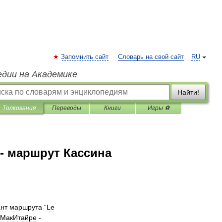
Запомнить сайт
Словарь на свой сайт
RU
едии на Академике
Найти!
Толкования
Переводы
Книги
Игры ⚽
- маршрут Кассина
нт
маршрута
“
Le
МакИтайре
-