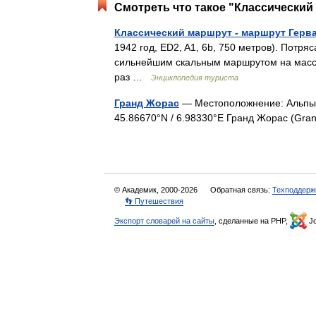
Смотреть что такое "Классический
Классический маршрут - маршрут Герв
1942 год, ED2, A1, 6b, 750 метров). Потр
сильнейшим скальным маршрутом на массив
раз …
Энциклопедия туриста
Гранд Жорас
— Местоположнение: Альпы,
45.86670°N / 6.98330°E Гранд Жорас (Gra
© Академик, 2000-2026
Обратная связь:
Техподдерж
👣 Путешествия
Экспорт словарей на сайты
, сделанные на PHP,
Jo