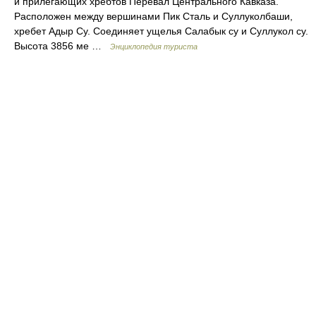
и прилегающих хребтов Перевал Центрального Кавказа.
Расположен между вершинами Пик Сталь и Суллуколбаши,
хребет Адыр Су. Соединяет ущелья Салабык су и Суллукол су.
Высота 3856 ме …
Энциклопедия туриста