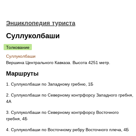
Энциклопедия туриста
Суллуколбаши
Толкование
Суллуколбаши
Вершина Центрального Кавказа. Высота 4251 метр.
Маршруты
1. Суллуколбаши по Западному гребню, 1Б
2. Суллуколбаши по Северному контрфорсу Западного гребня,
4А
3. Суллуколбаши по Северному контрфорсу Восточного
гребня, 4Б
4. Суллуколбаши по Восточному ребру Восточного плеча, 4Б