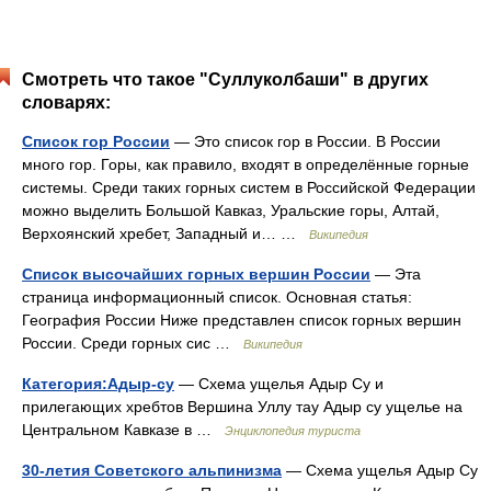
Смотреть что такое "Суллуколбаши" в других
словарях:
Список гор России
— Это список гор в России. В России
много гор. Горы, как правило, входят в определённые горные
системы. Среди таких горных систем в Российской Федерации
можно выделить Большой Кавказ, Уральские горы, Алтай,
Верхоянский хребет, Западный и… …
Википедия
Список высочайших горных вершин России
— Эта
страница информационный список. Основная статья:
География России Ниже представлен список горных вершин
России. Среди горных сис …
Википедия
Категория:Адыр-су
— Схема ущелья Адыр Су и
прилегающих хребтов Вершина Уллу тау Адыр су ущелье на
Центральном Кавказе в …
Энциклопедия туриста
30-летия Советского альпинизма
— Схема ущелья Адыр Су