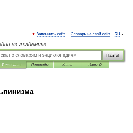
Запомнить сайт
Словарь на свой сайт
RU
едии на Академике
Найти!
Толкования
Переводы
Книги
Игры ⚽
льпинизма