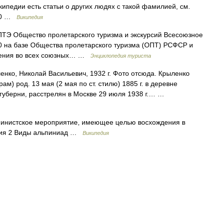
ипедии есть статьи о других людях с такой фамилией, см.
940 …
Википедия
ТЭ Общество пролетарского туризма и экскурсий Всесоюзное
0 на базе Общества пролетарского туризма (ОПТ) РСФСР и
еления во всех союзных… …
Энциклопедия туриста
нко, Николай Васильевич, 1932 г. Фото отсюда. Крыленко
м) род. 13 мая (2 мая по ст. стилю) 1885 г. в деревне
губерни, расстрелян в Москве 29 июля 1938 г.… …
инистское мероприятие, имеющее целью восхождения в
ория 2 Виды альпиниад …
Википедия