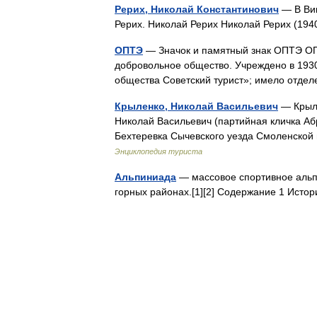
Рерих, Николай Константинович
— В Вик
Рерих. Николай Рерих Николай Рерих (1
ОПТЭ
— Значок и памятный знак ОПТЭ ОП
добровольное общество. Учреждено в 193
общества Советский турист»; имело отд
Крыленко, Николай Васильевич
— Крыле
Николай Васильевич (партийная кличка Абра
Бехтеревка Сычевского уезда Смоленской 
Энциклопедия туриста
Альпиниада
— массовое спортивное альп
горных районах.[1][2] Содержание 1 Ист