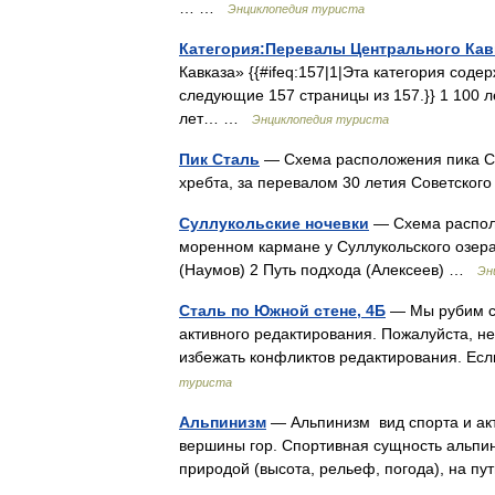
… …
Энциклопедия туриста
Категория:Перевалы Центрального Кав
Кавказа» {{#ifeq:157|1|Эта категория сод
следующие 157 страницы из 157.}} 1 100 
лет… …
Энциклопедия туриста
Пик Сталь
— Схема расположения пика Ст
хребта, за перевалом 30 летия Советско
Суллукольские ночевки
— Схема располо
моренном кармане у Суллукольского озера
(Наумов) 2 Путь подхода (Алексеев) …
Эн
Сталь по Южной стене, 4Б
— Мы рубим ст
активного редактирования. Пожалуйста, не
избежать конфликтов редактирования. Ес
туриста
Альпинизм
— Альпинизм вид спорта и акт
вершины гор. Спортивная сущность альпин
природой (высота, рельеф, погода), на 