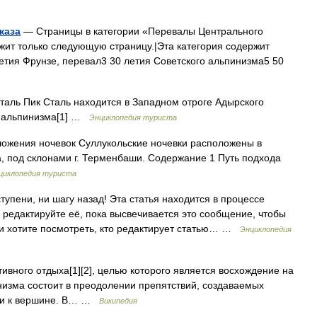
каза
— Страницы в категории «Перевалы Центрального
ержит только следующую страницу.|Эта категория содержит
летия Фрунзе, перевал3 30 летия Советского альпинизма5 50
аль Пик Сталь находится в Западном отроге Адырского
го альпинизма[1] …
Энциклопедия туриста
жения ночевок Суллукольские ночевки расположены в
, под склонами г. Терменбаши. Содержание 1 Путь подхода
циклопедия туриста
упени, ни шагу назад! Эта статья находится в процессе
 редактируйте её, пока высвечивается это сообщение, чтобы
ли хотите посмотреть, кто редактирует статью… …
Энциклопедия
ивного отдыха[1][2], целью которого является восхождение на
изма состоит в преодолении препятствий, создаваемых
пути к вершине. В… …
Википедия