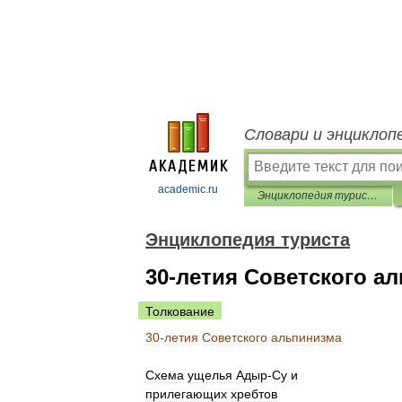
Словари и энциклоп
academic.ru
Энциклопедия туриста
Энциклопедия туриста
30-летия Советского а
Толкование
30
-
летия
Советского
альпинизма
Схема
ущелья
Адыр
-
Су
и
прилегающих
хребтов