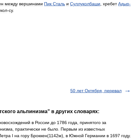
ен
между
вершинами
Пик
Сталь
и
Суллуколбаши
,
хребет
Адыр
-
кол
-
су
.
50 лет Октября, перевал
тского альпинизма" в других словарях:
овосхождений в России до 1786 года, принятого за
изма, практически не было. Первым из известных
тра I на гору Броккен(1142м), в Южной Германии в 1697 году.