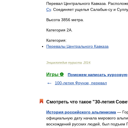
Перевал
Центрального
Кавказа
.
Располож
Су
.
Соединяет
ущелья
Салабык
-
су
и
Суллу
Высота
3856
метра
.
Категория
2А
.
Категория:
Перевалы
Центрального
Кавказа
Энциклопедия
туриста
.
2014
.
Игры ⚽
Поможем написать курсовую
100-летия Фрунзе, перевал
Смотреть что такое "30-летия Сове
История российского альпинизма
— Гор
официальную дату начала мирового альпин
восхождений русских людей, был подъем Пе