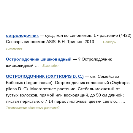
остролодочник
— сущ., кол во синонимов: 1 • растение (4422)
Словарь синонимов ASIS. В.Н. Тришин. 2013 …
Словарь
синонимов
Остролодочник шишковидный
— ? Остролодочник
шишковидный …
Википедия
ОСТРОЛОДОЧНИК (OXYTROPIS D. С.)
— см. Семейство
Бобовых (Leguminosae). Остролодочник волосистый (Oxytropis
pilosa D. С). Многолетнее растение. Стебель мохнатый от
густых волосков, прямой или восходящий, до 50 см длиной;
листья перистые, о 7 14 парах листочков; цветки светло… …
Токсикология ядовитых растений