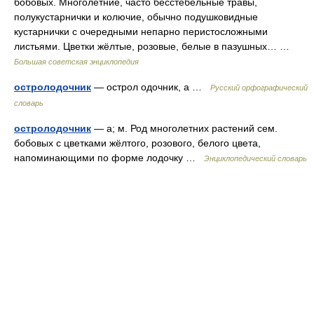
бобовых. Многолетние, часто бесстебельные травы,
полукустарнички и колючие, обычно подушковидные
кустарнички с очередными непарно перистосложными
листьями. Цветки жёлтые, розовые, белые в пазушных… …
Большая советская энциклопедия
остролодочник
— острол одочник, а …
Русский орфографический
словарь
остролодочник
— а; м. Род многолетних растений сем.
бобовых с цветками жёлтого, розового, белого цвета,
напоминающими по форме лодочку …
Энциклопедический словарь