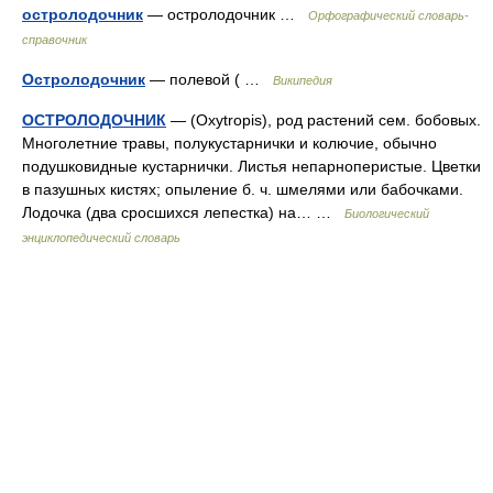
остролодочник
— остролодочник …
Орфографический словарь-
справочник
Остролодочник
— полевой ( …
Википедия
ОСТРОЛОДОЧНИК
— (Oxytropis), род растений сем. бобовых.
Многолетние травы, полукустарнички и колючие, обычно
подушковидные кустарнички. Листья непарноперистые. Цветки
в пазушных кистях; опыление б. ч. шмелями или бабочками.
Лодочка (два сросшихся лепестка) на… …
Биологический
энциклопедический словарь