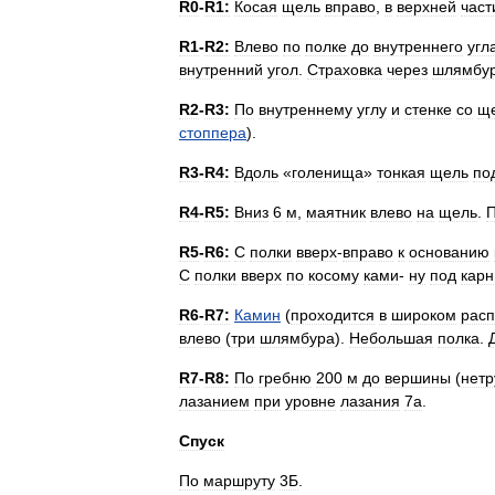
R0
-
R1:
Косая
щель
вправо
,
в
верхней
част
R1
-
R2:
Влево
по
полке
до
внутреннего
угл
внутренний
угол
.
Страховка
через
шлямбу
R2
-
R3:
По
внутреннему
углу
и
стенке
со
щ
стоппера
).
R3
-
R4:
Вдоль
«
голенища
»
тонкая
щель
по
R4
-
R5:
Вниз
6
м
,
маятник
влево
на
щель
.
R5
-
R6:
С
полки
вверх
-
вправо
к
основанию
С
полки
вверх
по
косому
ками
-
ну
под
карн
R6
-
R7:
Камин
(
проходится
в
широком
рас
влево
(
три
шлямбура
).
Небольшая
полка
.
R7
-
R8:
По
гребню
200
м
до
вершины
(
нетр
лазанием
при
уровне
лазания
7а
.
Спуск
По
маршруту
3Б
.