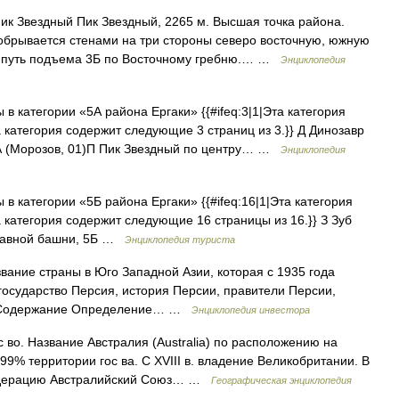
к Звездный Пик Звездный, 2265 м. Высшая точка района.
обрывается стенами на три стороны северо восточную, южную
й путь подъема 3Б по Восточному гребню.… …
Энциклопедия
в категории «5А района Ергаки» {{#ifeq:3|1|Эта категория
 категория содержит следующие 3 страниц из 3.}} Д Динозавр
5А (Морозов, 01)П Пик Звездный по центру… …
Энциклопедия
в категории «5Б района Ергаки» {{#ifeq:16|1|Эта категория
 категория содержит следующие 16 страницы из 16.}} З Зуб
Главной башни, 5Б …
Энциклопедия туриста
звание страны в Юго Западной Азии, которая с 1935 года
осударство Персия, история Персии, правители Персии,
ие Содержание Определение… …
Энциклопедия инвестора
 во. Название Австралия (Australia) по расположению на
99% территории гос ва. С XVIII в. владение Великобритании. В
едерацию Австралийский Союз… …
Географическая энциклопедия