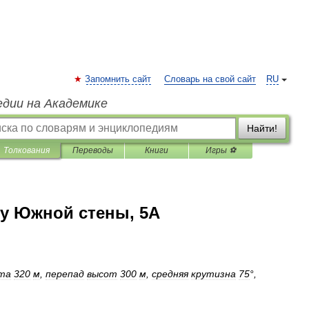
Запомнить сайт
Словарь на свой сайт
RU
едии на Академике
Найти!
Толкования
Переводы
Книги
Игры ⚽
ру Южной стены, 5А
та
320
м
,
перепад
высот
300
м
,
средняя
крутизна
75
°,