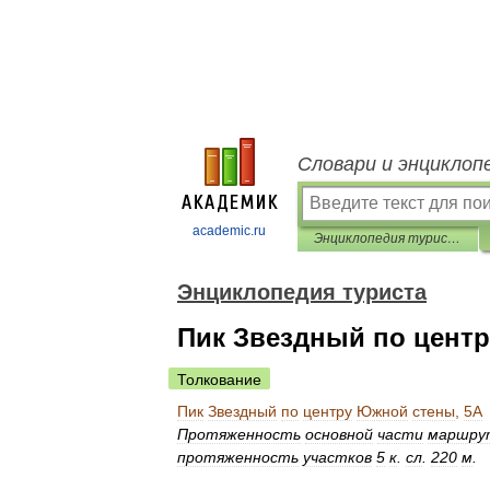
Словари и энциклоп
academic.ru
Энциклопедия туриста
Энциклопедия туриста
Пик Звездный по цент
Толкование
Пик
Звездный
по
центру
Южной
стены
,
5А
Протяженность
основной
части
маршру
протяженность
участков
5
к
.
сл
.
220
м
.