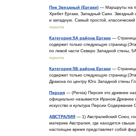
Пик Звездный (Ергаки)
— Маршруты на пи
Хребет Ергаки, Западный Саян. Звездный 
и западную. Самый простой, классически
туриста
Категория:5А района Ергаки
— Страницы 
содержит только следующую страницу.|Эта
по левой части Северо Западной стены, 
туриста
Категория:5Б района Ергаки
— Страницы 
содержит только следующую страницу.|Эта
Дракона по центру Юго Западной стены 
Персия
— (Persia) Персия это древнее на
официально называется Ираном Древнее г
искусство и культура Персии Содержан
АВСТРАЛИЯ
— 1) Австралийский Союз, гос
материке Австралия, где находится свыше 
настоящее время представляет собой ф