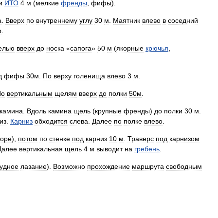
и
ИТО
4
м
(
мелкие
френды
,
фифы
).
а
.
Вверх
по
внутреннему
углу
30
м
.
Маятник
влево
в
соседний
р
.
елью
вверх
до
носка
«
сапога
»
50
м
(
якорные
крючья
,
д
фифы
30м
.
По
верху
голенища
влево
3
м
.
По
вертикальным
щелям
вверх
до
полки
50м
.
камина
.
Вдоль
камина
щель
(
крупные
френды
)
до
полки
30
м
.
из
.
Карниз
обходится
слева
.
Далее
по
полке
влево
.
поре
),
потом
по
стенке
под
карниз
10
м
.
Траверс
под
карнизом
Далее
вертикальная
щель
4
м
выводит
на
гребень
.
удное
лазание
).
Возможно
прохождение
маршрута
свободным