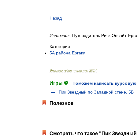
Назад
Источник:
Путеводитель
Риск
Онсайт
.
Ерг
Категория:
5А
района
Ергаки
Энциклопедия
туриста
.
2014
.
Игры ⚽
Поможем написать курсовую
Пик Звездный по Западной стене, 5Б
Полезное
Смотреть что такое "Пик Звездный