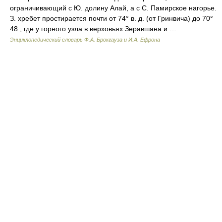
ограничивающий с Ю. долину Алай, а с С. Памирское нагорье.
З. хребет простирается почти от 74° в. д. (от Гринвича) до 70°
48 , где у горного узла в верховьях Зеравшана и …
Энциклопедический словарь Ф.А. Брокгауза и И.А. Ефрона