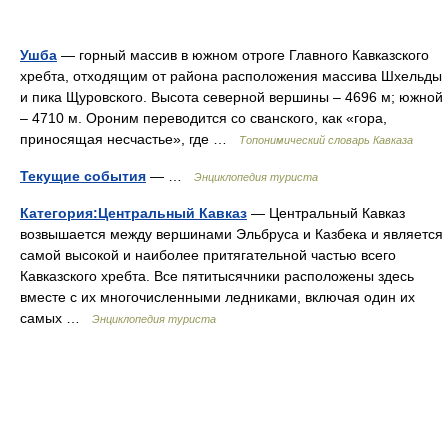
Ушба
— горный массив в южном отроге Главного Кавказского
хребта, отходящим от района расположения массива Шхельды
и пика Щуровского. Высота северной вершины – 4696 м; южной
– 4710 м. Ороним переводится со сванского, как «гора,
приносящая несчастье», где …
Топонимический словарь Кавказа
Текущие события
— …
Энциклопедия туриста
Категория:Центральный Кавказ
— Центральный Кавказ
возвышается между вершинами Эльбруса и Казбека и является
самой высокой и наиболее притягательной частью всего
Кавказского хребта. Все пятитысячники расположены здесь
вместе с их многочисленными ледниками, включая один их
самых …
Энциклопедия туриста