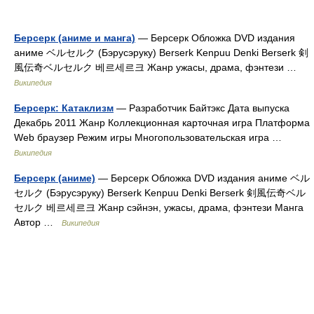
Берсерк (аниме и манга)
— Берсерк Обложка DVD издания
аниме ベルセルク (Бэрусэруку) Berserk Kenpuu Denki Berserk 剣
風伝奇ベルセルク 베르세르크 Жанр ужасы, драма, фэнтези …
Википедия
Берсерк: Катаклизм
— Разработчик Байтэкс Дата выпуска
Декабрь 2011 Жанр Коллекционная карточная игра Платформа
Web браузер Режим игры Многопользовательская игра …
Википедия
Берсерк (аниме)
— Берсерк Обложка DVD издания аниме ベル
セルク (Бэрусэруку) Berserk Kenpuu Denki Berserk 剣風伝奇ベル
セルク 베르세르크 Жанр сэйнэн, ужасы, драма, фэнтези Манга
Автор …
Википедия