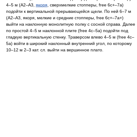
4–5 м (А2–А3,
якоря
, сверхмелкие стопперы, free 6с+–7а)
подойти к вертикальной прерывающейся щели. По ней 6–7 м
(А2–А3, якоря, мелкие и средние стопперы, free 6с+–7а+)
выйти на наклонную монолитную полку с сосной справа. Далее
по простой 4–5 м наклонной плите (free 4c–5а) подойти под
гладкую вертикальную стенку. Траверсом влево 4–5 м (free 4с–
5а) войти в широкий наклонный внутренний угол, по которому
10–12 м 2–3 кат. сл. выйти на вершинное плато.