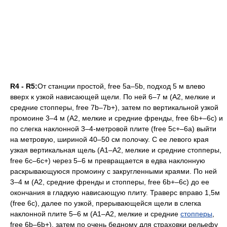
R4 - R5:
От станции простой, free 5а–5b, подход 5 м влево
вверх к узкой нависающей щели. По ней 6–7 м (А2, мелкие и
средние стопперы, free 7b–7b+), затем по вертикальной узкой
промоине 3–4 м (А2, мелкие и средние френды, free 6b+–6с) и
по слегка наклонной 3–4-метровой плите (free 5с+–6а) выйти
на метровую, шириной 40–50 см полочку. С ее левого края
узкая вертикальная щель (А1–А2, мелкие и средние стопперы,
free 6c–6c+) через 5–6 м превращается в едва наклонную
раскрывающуюся промоину с закругленными краями. По ней
3–4 м (А2, средние френды и стопперы, free 6b+–6с) до ее
окончания в гладкую нависающую плиту. Траверс вправо 1,5м
(free 6с), далее по узкой, прерывающейся щели в слегка
наклонной плите 5–6 м (А1–А2, мелкие и средние
стопперы
,
free 6b–6b+), затем по очень бедному для страховки рельефу