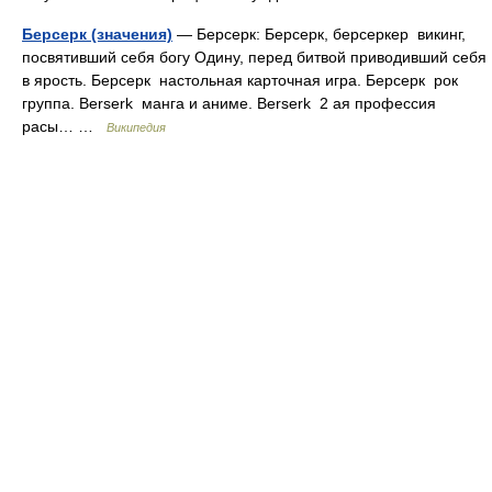
Берсерк (значения)
— Берсерк: Берсерк, берсеркер викинг,
посвятивший себя богу Одину, перед битвой приводивший себя
в ярость. Берсерк настольная карточная игра. Берсерк рок
группа. Berserk манга и аниме. Berserk 2 ая профессия
расы… …
Википедия