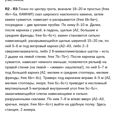
R2 - R3:
Точно по центру грота, вначале 18–20 м простых (free
4b+–5а, КАМНИ!) скал широкого наклонного камина, затем
камин сужается, нависает и раскрывается (free 6b-6в+),
посредине – две крепкие пробки. По нему 8–10 м. Далее,
после карниза с узкой, в ладонь, щелью (А2, большие и
средние френды, free 6с–6с+), камин становится сильно
нависающей, раскрывающейся щелью шириной 15–20 см, по
ней 5–6 м под метровый карниз (А2–А3, либо 2–3
сверхмегакамалота, либо 2 8-мимиллиметровых шатла – есть
2 дырки на левой стенке, free 7b–7b+). После карниза щель
сужается, нависает немного меньше, появляется рельеф на
правой стенке (на левой – «живая» нашлепка!), по ней 5–7 м
под большой карниз (А2, мелкие и средние стопперы, мелкие
френды, free 6b+–6с). Траверс под карнизом вправо 4–5 м (А2,
мелкие стопперы, якоря, free 6с–6с+) приводит в несложный
вертикальный 5-метровый внутренний угол free 5c–5с+,
заканчивающийся слегка нависающими и сильно
разрушенными скалами. По ним 7–8 м влево вверх (А2–А3,
крючья, якоря, free 6b+–6с+) выйти на удобную полку. Здесь
станция, 2 анкера.