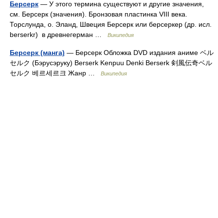
Берсерк
— У этого термина существуют и другие значения,
см. Берсерк (значения). Бронзовая пластинка VIII века.
Торслунда, о. Эланд, Швеция Берсерк или берсеркер (др. исл.
berserkr) в древнегерман …
Википедия
Берсерк (манга)
— Берсерк Обложка DVD издания аниме ベル
セルク (Бэрусэруку) Berserk Kenpuu Denki Berserk 剣風伝奇ベル
セルク 베르세르크 Жанр …
Википедия