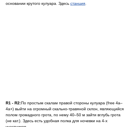
основании крутого кулуара. Здесь
станция
.
R1 - R2:
По простым скалам правой стороны кулуара (free 4а–
4а+) выйти на огромный скально-травяной склон, являющийся
полом громадного грота, по нему 40–50 м зайти вглубь грота
(не кат.). Здесь есть удобная полка для ночевки на 4-х
участников.