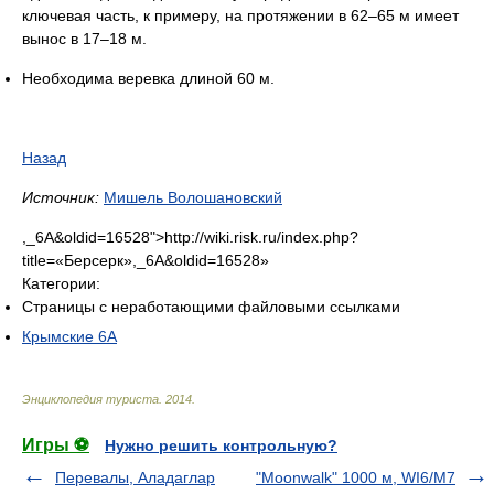
ключевая часть, к примеру, на протяжении в 62–65 м имеет
вынос в 17–18 м.
Необходима веревка длиной 60 м.
Назад
Источник:
Мишель Волошановский
,_6А&oldid=16528">http://wiki.risk.ru/index.php?
title=«Берсерк»,_6А&oldid=16528»
Категории:
Страницы с неработающими файловыми ссылками
Крымские 6А
Энциклопедия туриста
.
2014
.
Игры ⚽
Нужно решить контрольную?
Перевалы, Аладаглар
"Moonwalk" 1000 м, WI6/M7