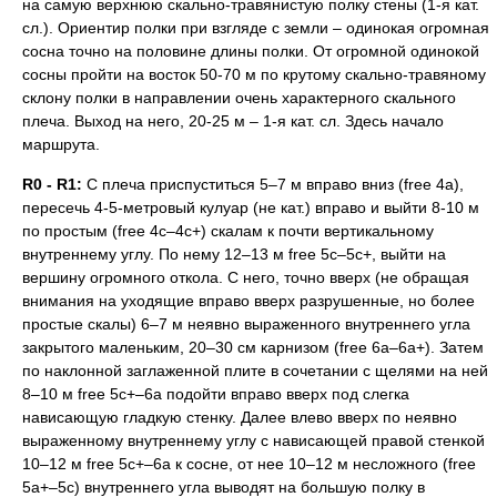
на самую верхнюю скально-травянистую полку стены (1-я кат.
сл.). Ориентир полки при взгляде с земли – одинокая огромная
сосна точно на половине длины полки. От огромной одинокой
сосны пройти на восток 50-70 м по крутому скально-травяному
склону полки в направлении очень характерного скального
плеча. Выход на него, 20-25 м – 1-я кат. сл. Здесь начало
маршрута.
R0 - R1:
С плеча приспуститься 5–7 м вправо вниз (free 4а),
пересечь 4-5-метровый кулуар (не кат.) вправо и выйти 8-10 м
по простым (free 4с–4с+) скалам к почти вертикальному
внутреннему углу. По нему 12–13 м free 5с–5с+, выйти на
вершину огромного откола. С него, точно вверх (не обращая
внимания на уходящие вправо вверх разрушенные, но более
простые скалы) 6–7 м неявно выраженного внутреннего угла
закрытого маленьким, 20–30 см карнизом (free 6а–6а+). Затем
по наклонной заглаженной плите в сочетании с щелями на ней
8–10 м free 5с+–6а подойти вправо вверх под слегка
нависающую гладкую стенку. Далее влево вверх по неявно
выраженному внутреннему углу с нависающей правой стенкой
10–12 м free 5с+–6а к сосне, от нее 10–12 м несложного (free
5а+–5с) внутреннего угла выводят на большую полку в