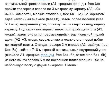
вертикальной крепкой щели (А1, средние френды, free 6b),
пройти траверсом вправо по 3-метровому карнизу (А2, «0»
и»00» камалоты, мелкие стопперы, free 6b+–6с). За карнизом
едва наклонный вначале (free 6b), затем более пологий (free
5c+ –6а) внутренний угол, по нему 5–6 м вверх к следующему
карнизу. Под карнизом вправо вверх по глухой щели 3 м (А3,
якоря), затем 5–6 м по прерывающейся вертикальной глухой
щели (А2–А3, якоря, сверхмелкие и мелкие стопперы) дойти
до гладкой плиты. Отсюда траверс 2 м вправо (А2, скайхук, free
6с+–7а), войти в 7–8-метровый вертикальный внутренний угол
(вначале А1, средние
френды
, free 6b+–6с, затем free 6а+–6b),
из него выйти вправо 5 м по наклонной плите free 5b+ –5с на
небольшую полку с двумя анкерами. Смена.