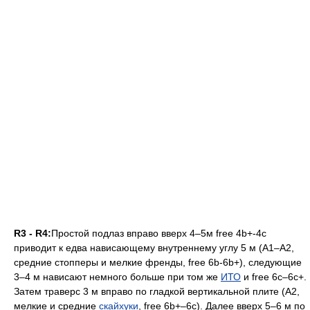
R3 - R4:
Простой подлаз вправо вверх 4–5м free 4b+-4с
приводит к едва нависающему внутреннему углу 5 м (А1–А2,
средние стопперы и мелкие френды, free 6b-6b+), следующие
3–4 м нависают немного больше при том же
ИТО
и free 6с–6с+.
Затем траверс 3 м вправо по гладкой вертикальной плите (А2,
мелкие и средние
скайхуки
, free 6b+–6c). Далее вверх 5–6 м по