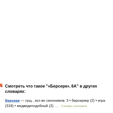
Смотреть что такое "«Берсерк», 6А" в других
словарях:
берсерк
— сущ., кол во синонимов: 3 • берсеркер (2) • игра
(318) • медведеподобный (2) …
Словарь синонимов