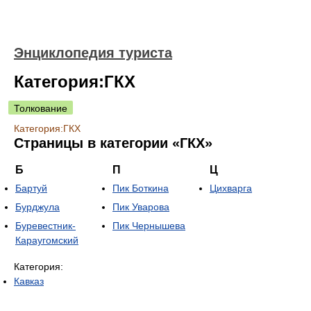
Энциклопедия туриста
Категория:ГКХ
Толкование
Категория:ГКХ
Страницы в категории «ГКХ»
Б
П
Ц
Бартуй
Пик Боткина
Цихварга
Бурджула
Пик Уварова
Буревестник-
Пик Чернышева
Караугомский
Категория:
Кавказ