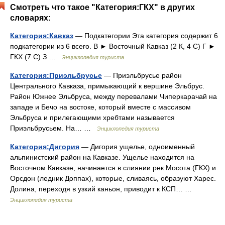
Смотреть что такое "Категория:ГКХ" в других
словарях:
Категория:Кавказ
— Подкатегории Эта категория содержит 6
подкатегории из 6 всего. В ► Восточный Кавказ‎ (2 К, 4 С) Г ►
ГКХ‎ (7 С) З …
Энциклопедия туриста
Категория:Приэльбрусье
— Приэльбрусье район
Центрального Кавказа, примыкающий к вершине Эльбрус.
Район Южнее Эльбруса, между перевалами Чиперкарачай на
западе и Бечо на востоке, который вместе с массивом
Эльбруса и прилегающими хребтами называется
Приэльбрусьем. На… …
Энциклопедия туриста
Категория:Дигория
— Дигория ущелье, одноименный
альпинистский район на Кавказе. Ущелье находится на
Восточном Кавказе, начинается в слиянии рек Мосота (ГКХ) и
Орсдон (ледник Доппах), которые, сливаясь, образуют Харес.
Долина, переходя в узкий каньон, приводит к КСП… …
Энциклопедия туриста