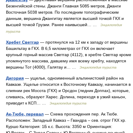
Безенгийской стены. Джанги Главная 5085 метров, Джанги
Восточная 5038 метров. По последним топографическим
данным, вершина Джангитау является высшей точкой ГКХ и
высшей точкой Грузии. Ранее наивысшей… …
Энциклопедия
туриста
Хребет Светгар
— протянулся на 12 км к западу от вершины
Башильтау в ГКХ. В 6,5 километрах от ГКХ он включает
крупный горный массив Светгар (4112), в хребте Светгар кроме
упомянутого массива, давшему имя всему хребту, находятся
вершины Тот (4000), Галятау и… …
Энциклопедия туриста
Дигория
— ущелье, одноименный альпинистский район на
Кавказе. Ущелье относится к Восточному Кавказу, начинается в
слиянии рек Мосота (ГКХ) и Орсдон (ледник Доппах), которые,
сливаясь, образуют Харес. Долина, переходя в узкий каньон,
приводит к КСП… …
Энциклопедия туриста
Ак-Тюбе, перевал
— Схема прохождения пер. Ак Тюбе.
Расположен: Западный Кавказ – Гвандра – сев. отрог ГКХ хр.
Куршо Категория: 1Б к.с. Высота: 3350 м Ориентация:
Ю.Восток – С.Запад Склоны: Ю.Восточный: снежно осыпной.