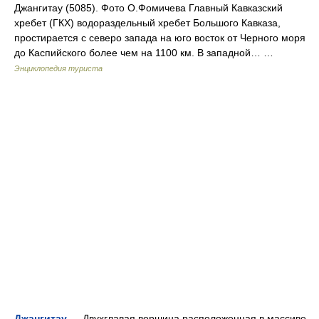
Джангитау (5085). Фото О.Фомичева Главный Кавказский
хребет (ГКХ) водораздельный хребет Большого Кавказа,
простирается с северо запада на юго восток от Черного моря
до Каспийского более чем на 1100 км. В западной… …
Энциклопедия туриста
Джангитау
— Двухглавая вершина расположенная в массиве