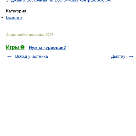
3.
Джанги Восточная по Восточному контрфорсу, 5А
Категория:
Безенги
Энциклопедия туриста
.
2014
.
Игры ⚽
Нужна курсовая?
Вклад участника
Дыхтау