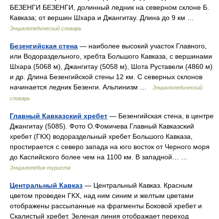
БЕЗЕНГИ БЕЗЕНГИ, долинный ледник на северном склоне Б.
Кавказа; от вершин Шхара и Джангитау. Длина до 9 км …
Энциклопедический словарь
Безенгийская стена
— наиболее высокий участок Главного,
или Водораздельного, хребта Большого Кавказа, с вершинами
Шхара (5068 м), Джангитау (5058 м), Шота Руставели (4860 м)
и др. Длина Безенгийской стены 12 км. С северных склонов
начинается ледник Безенги. Альпинизм …
Энциклопедический
словарь
Главный Кавказский хребет
— Безенгийская стена, в центре
Джангитау (5085). Фото О.Фомичева Главный Кавказский
хребет (ГКХ) водораздельный хребет Большого Кавказа,
простирается с северо запада на юго восток от Черного моря
до Каспийского более чем на 1100 км. В западной… …
Энциклопедия туриста
Центральный Кавказ
— Центральный Кавказ. Красным
цветом проведен ГКХ, над ним синим и желтым цветами
отображены рассыпанные на фрагменты Боковой хребет и
Скалистый хребет. Зеленая линия отображает переход