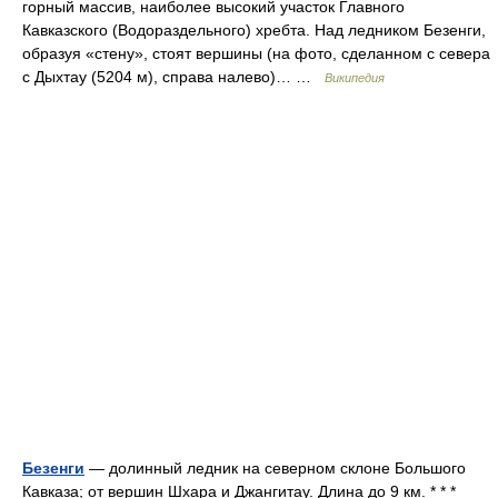
горный массив, наиболее высокий участок Главного
Кавказского (Водораздельного) хребта. Над ледником Безенги,
образуя «стену», стоят вершины (на фото, сделанном с севера
с Дыхтау (5204 м), справа налево)… …
Википедия
Безенги
— долинный ледник на северном склоне Большого
Кавказа; от вершин Шхара и Джангитау. Длина до 9 км. * * *