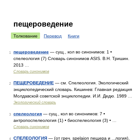
пещероведение
Толкование
Перевод
Книги
пещероведение
— сущ., кол во синонимов: 1 •
1
спелеология (7) Словарь синонимов ASIS. В.Н. Тришин.
2013 …
Словарь синонимов
ПЕЩЕРОВЕДЕНИЕ
— см. Спелеология. Экологический
2
энциклопедический словарь. Кишинев: Главная редакция
Молдавской советской энциклопедии. И.И. Дедю. 1989 …
Экологический словарь
спелеология
— сущ., кол во синонимов: 7 •
3
антропоспелеология (1) • биоспелеология (3) • …
Словарь синонимов
СПЕЛЕОЛОГИЯ
— (от греч. spelaion пещера и ...логия),
4