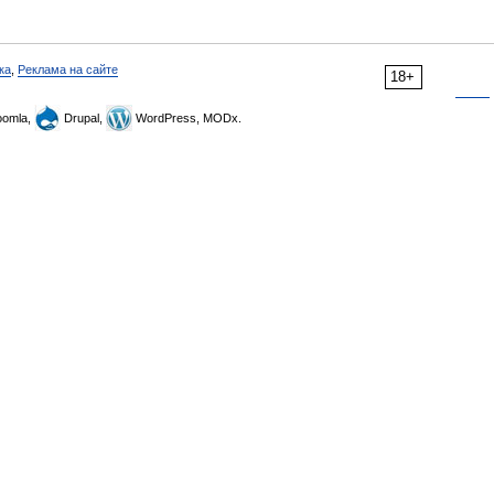
ка
,
Реклама на сайте
18+
omla,
Drupal,
WordPress, MODx.