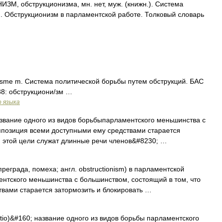
, обструкционизма, мн. нет, муж. (книжн.). Система
. Обструкционизм в парламентской работе. Толковый словарь
nisme m. Система политической борьбы путем обструкций. БАС
938: обструкциони/зм …
о языка
название одного из видов борьбыпарламентского меньшинства с
ппозиция всеми доступными ему средствами старается
я этой цели служат длинные речи членов&#8230; …
 преграда, помеха; англ. obstructionism) в парламентской
ентского меньшинства с большинством, состоящий в том, что
вами старается затормозить и блокировать …
tio)&#160; название одного из видов борьбы парламентского