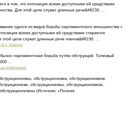
го в том, что оппозиция всеми доступными ей средствами
инства. Для этой цели служат длинные речи&#8230; …
название одного из видов борьбы парламентского меньшинства с
оппозиция всеми доступными ей средствами старается
я этой цели служат длинные речи членов&#8230; …
и И.А. Ефрона
бычно парламентская борьба путём обструкций. Толковый
2000 …
зыка Ефремовой
бструкционизмы, обструкционизма, обструкционизмов,
бструкционизм, обструкционизмы, обструкционизмом,
обструкционизмах (Источник: «Полная