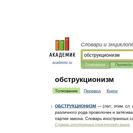
Словари и энциклоп
academic.ru
Толкования
Переводы
обструкционизм
Толкование
Перевод
Книги
ОБСТРУКЦИОНИЗМ
— (лат.; этим. сл
1
различного рода проволочек и затяги
партии закона. Словарь иностранных с
Словарь иностранных слов русского языка