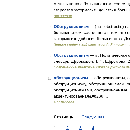
меньшинства с большинством, состояще
старается затормозить действия больш
Википедия
Обструкционизм
— (лат. obstructio) 
8
большинством, состоящего в том, что 
затормозить действия большинства. Дл
Энциклопедический словарь Ф.А. Брокгауза 
Обструкционизм
— м. Политическая о
9
словарь Ефремовой. Т. Ф. Ефремова. 
Современный толковый словарь русского я
обструкционизм
— обструкционизм, о
10
обструкционизму, обструкционизмам, о
обструкционизмами, обструкционизме, 
акцентуированная&#8230; …
Формы слов
Страницы
Следующая
→
1
2
3
4