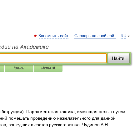
Запомнить сайт
Словарь на свой сайт
RU
едии на Академике
Найти!
Книги
Игры ⚽
. обструкция). Парламентская тактика, имеющая целью путем
ваний помешать проведению нежелательного для данной
лов, вошедших в состав русского языка. Чудинов А.Н …