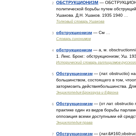
ОБСТРУКЦИОНИЗМ
— ОБСТРУКЦИОНИЗМ
2
политической борьбы путем обструкций
Ушакова. Д.Н. Ушаков. 1935 1940 …
Толковый словарь Ушакова
обструкционизм
— См …
3
Словарь синонимов
обструкционизм
— а, м. obsctruction
4
1. Лекс. Брокг.: обструкционизм; Уш. 1
Исторический словарь галлицизмов русског
Обструкционизм
— (лат. obstructio) 
5
большинством, состоящего в том, чтоо
затормозить действиябольшинства. Дл
Энциклопедия Брокгауза и Ефрона
Обструкционизм
— (от лат. obstructio
6
практике один из видов борьбы парлам
оппозиция всеми доступными ей средст
Энциклопедия права
Обструкционизм
— (лат.&#160;obstruc
7