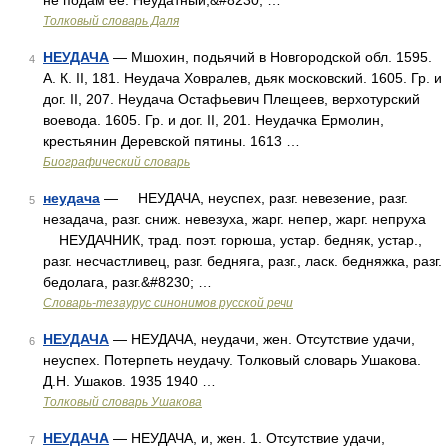
не подам ее. Неудатный,&#8230; …
Толковый словарь Даля
НЕУДАЧА
— Мшохин, подьячий в Новгородской обл. 1595.
4
А. К. II, 181. Неудача Ховралев, дьяк московский. 1605. Гр. и
дог. II, 207. Неудача Остафьевич Плещеев, верхотурский
воевода. 1605. Гр. и дог. II, 201. Неудачка Ермолин,
крестьянин Деревской пятины. 1613 …
Биографический словарь
неудача
— НЕУДАЧА, неуспех, разг. невезение, разг.
5
незадача, разг. сниж. невезуха, жарг. непер, жарг. непруха
НЕУДАЧНИК, трад. поэт. горюша, устар. бедняк, устар.,
разг. несчастливец, разг. бедняга, разг., ласк. бедняжка, разг.
бедолага, разг.&#8230; …
Словарь-тезаурус синонимов русской речи
НЕУДАЧА
— НЕУДАЧА, неудачи, жен. Отсутствие удачи,
6
неуспех. Потерпеть неудачу. Толковый словарь Ушакова.
Д.Н. Ушаков. 1935 1940 …
Толковый словарь Ушакова
НЕУДАЧА
— НЕУДАЧА, и, жен. 1. Отсутствие удачи,
7