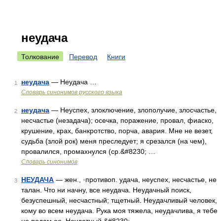
неудача
Толкование
Перевод
Книги
неудача
— Неудача …
1
Словарь синонимов русского языка
неудача
— Неуспех, злоключение, злополучие, злосчастье,
2
несчастье (незадача); осечка, поражение, провал, фиаско,
крушение, крах, банкротство, порча, авария. Мне не везет,
судьба (злой рок) меня преследует; я срезался (на чем),
провалился, промахнулся (ср.&#8230; …
Словарь синонимов
НЕУДАЧА
— жен., ·противоп. удача, неуспех, несчастье, не
3
талан. Что ни начну, все неудача. Неудачный поиск,
безуспешный, несчастный; тщетный. Неудачливый человек,
кому во всем неудача. Рука моя тяжела, неудачлива, я тебе