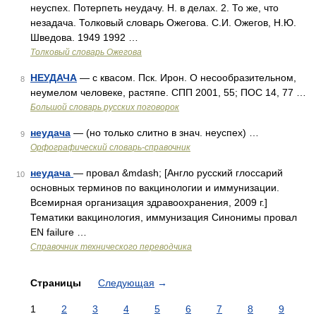
неуспех. Потерпеть неудачу. Н. в делах. 2. То же, что
незадача. Толковый словарь Ожегова. С.И. Ожегов, Н.Ю.
Шведова. 1949 1992 …
Толковый словарь Ожегова
НЕУДАЧА
— с квасом. Пск. Ирон. О несообразительном,
8
неумелом человеке, растяпе. СПП 2001, 55; ПОС 14, 77 …
Большой словарь русских поговорок
неудача
— (но только слитно в знач. неуспех) …
9
Орфографический словарь-справочник
неудача
— провал &mdash; [Англо русский глоссарий
10
основных терминов по вакцинологии и иммунизации.
Всемирная организация здравоохранения, 2009 г.]
Тематики вакцинология, иммунизация Синонимы провал
EN failure …
Справочник технического переводчика
Страницы
Следующая
→
1
2
3
4
5
6
7
8
9