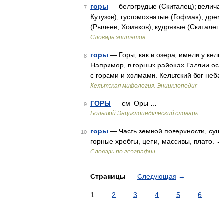
горы
— белогрудые (Скиталец); велича
7
Кутузов); густомохнатые (Гофман); д
(Рылеев, Хомяков); кудрявые (Скиталец
Словарь эпитетов
горы
— Горы, как и озера, имели у кел
8
Например, в горных районах Галлии о
с горами и холмами. Кельтский бог не
Кельтская мифология. Энциклопедия
ГОРЫ
— см. Оры …
9
Большой Энциклопедический словарь
горы
— Часть земной поверхности, су
10
горные хребты, цепи, массивы, плато. 
Словарь по географии
Страницы
Следующая
→
1
2
3
4
5
6