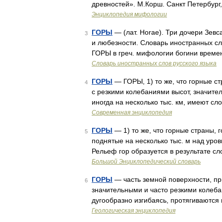
древностей». М.Корш. Санкт Петербург
Энциклопедия мифологии
ГОРЫ
— (лат. Horae). Три дочери Зевс
3
и любезности. Словарь иностранных сло
ГОРЫ в греч. мифологии богини време
Словарь иностранных слов русского языка
ГОРЫ
— ГОРЫ, 1) то же, что горные с
4
с резкими колебаниями высот, значит
иногда на несколько тыс. км, имеют с
Современная энциклопедия
ГОРЫ
— 1) то же, что горные страны,
5
поднятые на несколько тыс. м над уро
Рельеф гор образуется в результате 
Большой Энциклопедический словарь
ГОРЫ
— часть земной поверхности, пр
6
значительными и часто резкими колеба
дугообразно изгибаясь, протягиваются 
Геологическая энциклопедия