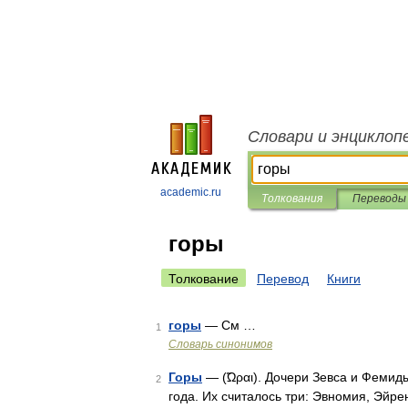
Словари и энциклоп
academic.ru
Толкования
Переводы
горы
Толкование
Перевод
Книги
горы
— См …
1
Словарь синонимов
Горы
— (̃Ωραι). Дочери Зевса и Феми
2
года. Их считалось три: Эвномия, Эйре