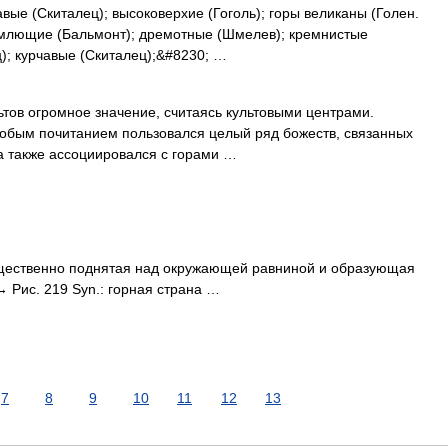
вые (Скиталец); высоковерхие (Гоголь); горы великаны (Голен.
ремлющие (Бальмонт); дремотные (Шмелев); кремнистые
); курчавые (Скиталец);&#8230; …
ьтов огромное значение, считаясь культовыми центрами.
собым почитанием пользовался целый ряд божеств, связанных
ба также ассоциировался с горами …
щественно поднятая над окружающей равниной и образующая
→ Рис. 219 Syn.: горная страна …
7
8
9
10
11
12
13