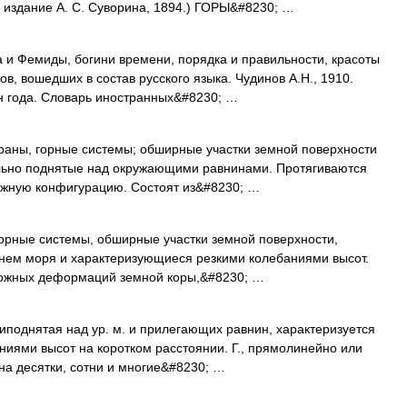
, издание А. С. Суворина, 1894.) ГОРЫ&#8230; …
а и Фемиды, богини времени, порядка и правильности, красоты
в, вошедших в состав русского языка. Чудинов А.Н., 1910.
н года. Словарь иностранных&#8230; …
траны, горные системы; обширные участки земной поверхности
ельно поднятые над окружающими равнинами. Протягиваются
ложную конфигурацию. Состоят из&#8230; …
 горные системы, обширные участки земной поверхности,
внем моря и характеризующиеся резкими колебаниями высот.
сложных деформаций земной коры,&#8230; …
иподнятая над ур. м. и прилегающих равнин, характеризуется
ниями высот на коротком расстоянии. Г., прямолинейно или
на десятки, сотни и многие&#8230; …