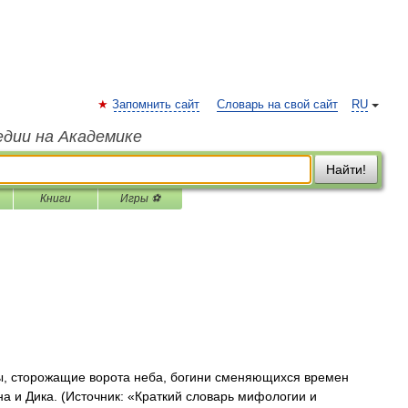
Запомнить сайт
Словарь на свой сайт
RU
едии на Академике
Найти!
Книги
Игры ⚽
ды, сторожащие ворота неба, богини сменяющихся времен
на и Дика. (Источник: «Краткий словарь мифологии и