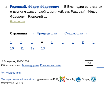
Радецкий, Фёдор Фёдорович
— В Википедии есть статьи
40
о других людях с такой фамилией, см. Радецкий. Фёдор
Фёдорович Радецкий …
Википедия
Страницы
←
Предыдущая
Следующая
→
1
2
3
4
5
6
7
8
9
10
11
12
13
© Академик, 2000-2026
18+
Обратная связь:
Техподдержка
,
Реклама на сайте
👣 Путешествия
Экспорт словарей на сайты
, сделанные на PHP,
Joomla,
Drupal,
WordPress, MODx.