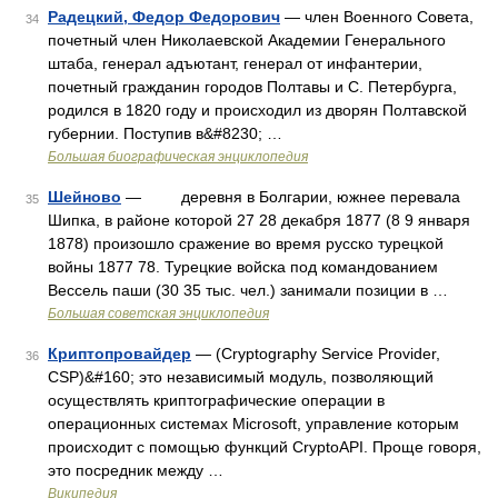
Радецкий, Федор Федорович
— член Военного Совета,
34
почетный член Николаевской Академии Генерального
штаба, генерал адъютант, генерал от инфантерии,
почетный гражданин городов Полтавы и С. Петербурга,
родился в 1820 году и происходил из дворян Полтавской
губернии. Поступив в&#8230; …
Большая биографическая энциклопедия
Шейново
— деревня в Болгарии, южнее перевала
35
Шипка, в районе которой 27 28 декабря 1877 (8 9 января
1878) произошло сражение во время русско турецкой
войны 1877 78. Турецкие войска под командованием
Вессель паши (30 35 тыс. чел.) занимали позиции в …
Большая советская энциклопедия
Криптопровайдер
— (Cryptography Service Provider,
36
CSP)&#160; это независимый модуль, позволяющий
осуществлять криптографические операции в
операционных системах Microsoft, управление которым
происходит с помощью функций CryptoAPI. Проще говоря,
это посредник между …
Википедия