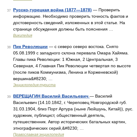
Русско-турецкая война (1877—1878)
— Проверить
37
информацию. Необходимо проверить точность фактов и
достоверность сведений, изложенных в этой статье. На
странице обсуждения должны быть пояснения …
Википедия
Пик Революции
— с северо северо востока. Снято
38
05.08.1999 с западного склона перевала Омара Хайяма.
Главы пика Революции: 1 Южная, 2 Центральная, 3
Северная, 4 Главная Пик Революции четвертая по высоте
(после пиков Коммунизма, Ленина и Корженевской)
вершина&#8230; …
Энциклопедия туриста
ВЕРЕЩАГИН Василий Васильевич
— Василий
39
Васильевич (14.10.1842, г. Череповец Новгородской губ.
31.03.1904, близ Порт Артура (ныне Люйшунь, Китай)), рус.
художник, публицист, общественный деятель,
путешественник. Автор исторических батальных картин,
этнографических серий,&#8230; …
Православная энциклопедия