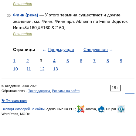
Википедия
Финн (река)
— У этого термина существуют и другие
30
значения, см. Финн. Финн ирл. Abhainn na Finne Водоток
Исток&#160;&#160;&#160; …
Википедия
Страницы
←
Предыдущая
Следующая
→
1
2
3
4
5
6
7
8
9
10
11
12
13
© Академик, 2000-2026
18+
Обратная связь:
Техподдержка
,
Реклама на сайте
👣 Путешествия
Экспорт словарей на сайты
, сделанные на PHP,
Joomla,
Drupal,
WordPress, MODx.