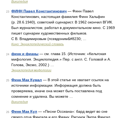
Википедия
ФИНН Павел Константинович
— Финн Павел
23
Константинович, настоящая фамилия Финн Хальфин
(р. 28.6.1940), советский сценарист. В 1962 окончил ВГИК.
Был журналистом, работал в документальном кино. С 1969
пишет сценарии художественных фильмов.
С В. Владимировым (псевдоним&#8230; …
Кино: Энциклопедический словарь
финн и фианы
— см. глава 15. (Источник: «Кельтская
24
мифология. Энциклопедия.» Пер. с англ. С. Головой и А.
Голова, Эксмо, 2002.) …
Энциклопедия мифологии
Финн Мак Кумал
— В этой статье не хватает ссылок на
25
источники информации. Информация должна быть
проверяема, иначе она может быть поставлена под
сомнение и удалена. Вы можете …
Википедия
Финн Мак Кул
— «Песни Оссиана»: бард видит во сне
26
своего отца Фингала и его Фиану. Рисунок Энгра Фингал,