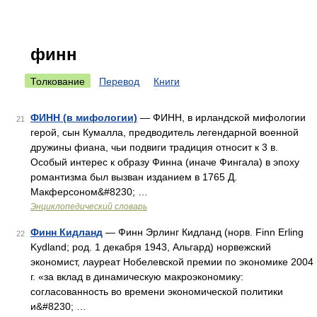
финн
Толкование
Перевод
Книги
ФИНН (в мифологии)
— ФИНН, в ирландской мифологии
21
герой, сын Кумалла, предводитель легендарной военной
дружины фиана, чьи подвиги традиция относит к 3 в.
Особый интерес к образу Финна (иначе Фингала) в эпоху
романтизма был вызван изданием в 1765 Д.
Макферсоном&#8230; …
Энциклопедический словарь
Финн Кидланд
— Финн Эрлинг Кидланд (норв. Finn Erling
22
Kydland; род. 1 декабря 1943, Альгард) норвежский
экономист, лауреат Нобелевской премии по экономике 2004
г. «за вклад в динамическую макроэкономику:
согласованность во времени экономической политики
и&#8230; …