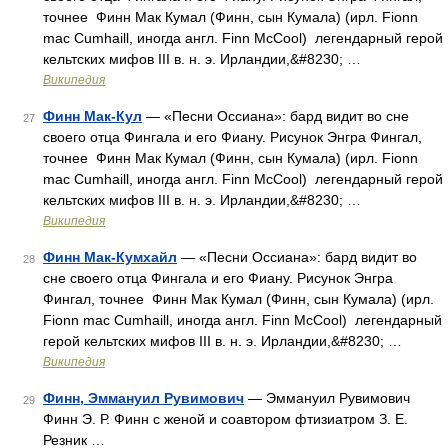
точнее Финн Мак Кумал (Финн, сын Кумала) (ирл. Fionn
mac Cumhaill, иногда англ. Finn McCool) легендарный герой
кельтских мифов III в. н. э. Ирландии,&#8230; …
Википедия
Финн Мак-Кул
— «Песни Оссиана»: бард видит во сне
27
своего отца Фингала и его Фиану. Рисунок Энгра Фингал,
точнее Финн Мак Кумал (Финн, сын Кумала) (ирл. Fionn
mac Cumhaill, иногда англ. Finn McCool) легендарный герой
кельтских мифов III в. н. э. Ирландии,&#8230; …
Википедия
Финн Мак-Кумхайл
— «Песни Оссиана»: бард видит во
28
сне своего отца Фингала и его Фиану. Рисунок Энгра
Фингал, точнее Финн Мак Кумал (Финн, сын Кумала) (ирл.
Fionn mac Cumhaill, иногда англ. Finn McCool) легендарный
герой кельтских мифов III в. н. э. Ирландии,&#8230; …
Википедия
Финн, Эммануил Рувимович
— Эммануил Рувимович
29
Финн Э. Р. Финн с женой и соавтором фтизиатром З. Е.
Резник …