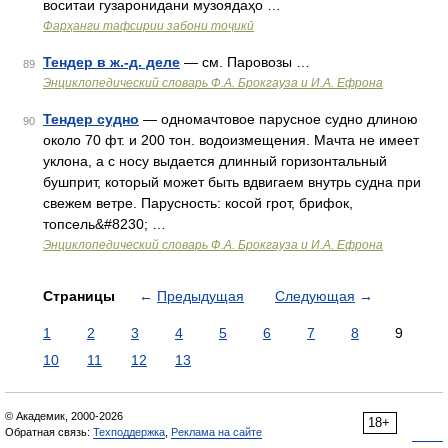
воситаи гузаронидани музоядаҳо …
Фарҳанги тафсирии забони тоҷикӣ
Тендер в ж.-д. деле
— см. Паровозы …
89
Энциклопедический словарь Ф.А. Брокгауза и И.А. Ефрона
Тендер судно
— одномачтовое парусное судно длиною
90
около 70 фт. и 200 тон. водоизмещения. Мачта не имеет
уклона, а с носу выдается длинный горизонтальный
бушприт, который может быть вдвигаем внутрь судна при
свежем ветре. Парусность: косой грот, брифок,
топсель&#8230; …
Энциклопедический словарь Ф.А. Брокгауза и И.А. Ефрона
Страницы
←
Предыдущая
Следующая
→
1
2
3
4
5
6
7
8
9
10
11
12
13
© Академик, 2000-2026
18+
Обратная связь:
Техподдержка
,
Реклама на сайте