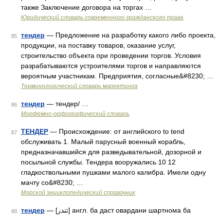
также Заключение договора на торгах …
Юридический словарь современного гражданского права
тендер
— Предложение на разработку какого либо проекта,
85
продукции, на поставку товаров, оказание услуг,
строительство объекта при проведении торгов. Условия
разрабатываются устроителями торгов и направляются
вероятным участникам. Предприятия, согласные&#8230; …
Терминологический словарь маркетинга
тендер
— тендер/ …
86
Морфемно-орфографический словарь
ТЕНДЕР
— Происхождение: от английского to tend
87
обслуживать 1. Малый парусный военный корабль,
предназначавшийся для разведывательной, дозорной и
посыльной службы. Тендера вооружались 10 12
гладкоствольными пушками малого калибра. Имели одну
мачту со&#8230; …
Морской энциклопедический справочник
тендер
— [تندر] англ. ба даст овардани шартнома ба
88