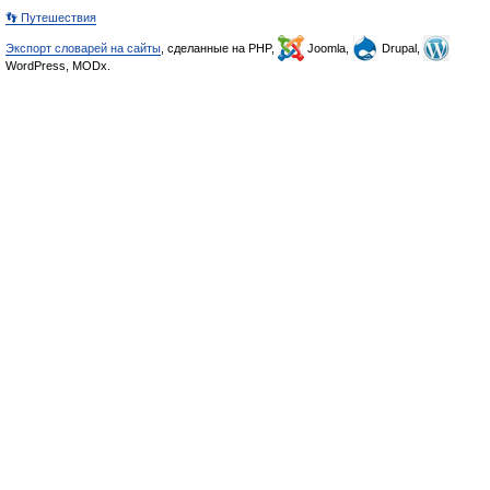
👣 Путешествия
Экспорт словарей на сайты
, сделанные на PHP,
Joomla,
Drupal,
WordPress, MODx.