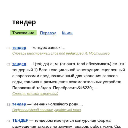
тендер
Толкование
Перевод
Книги
тендер
— конкурс заявок …
81
Словарь иностранных слов под редакцией И. Мостицкого
тендер
— I (тэ/; дэ) а; м. (от англ. tend обслуживать) см. тж.
82
тендерный 1) Вагон специальной конструкции, сцепленный
с паровозом и предназначенный для хранения запасов
воды, топлива и размещения вспомогательных устройств.
Паровозный те/ндер. Перебросить&#8230; …
Словарь многих выражений
тендер
— іменник чоловічого роду …
83
Орфографічний словник української мови
ТЕНДЕР
— тендером именуется конкурсная форма
84
размещения заказов на закупку товаров, работ, услуг. См.