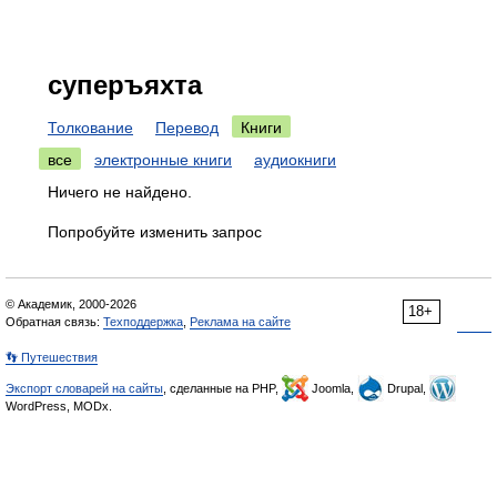
суперъяхта
Толкование
Перевод
Книги
все
электронные книги
аудиокниги
Ничего не найдено.
Попробуйте изменить запрос
© Академик, 2000-2026
18+
Обратная связь:
Техподдержка
,
Реклама на сайте
👣 Путешествия
Экспорт словарей на сайты
, сделанные на PHP,
Joomla,
Drupal,
WordPress, MODx.