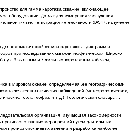
тройство для гамма каротажа скважин, включающее
мое оборудование. Датчик для измерения v излучения
циальной гильзе. Регистрация интенсивности &#947; излучения
 для автоматической записи каротажных диаграмм и
иборов при исследованиях скважин геофизических. Широко
аботу с 3 жильным и 7 жильным каротажным кабелем,
чка в Мировом океане, определяемая .ее географическими
 комплекс океанологических наблюдений (метеорологических,
гических, геол., геофиз. и т. д.). Геологический словарь …
ледовательская организация, изучающая закономерности
ь противооползневых мероприятий путем длительных
ния прогноз оползневых явлений и разработка наиболее