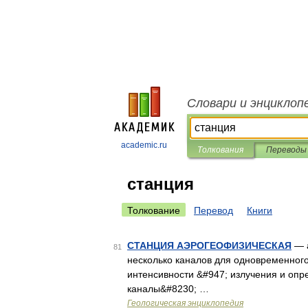
Словари и энциклоп
academic.ru
Толкования
Переводы
станция
Толкование
Перевод
Книги
СТАНЦИЯ АЭРОГЕОФИЗИЧЕСКАЯ
— а
81
несколько каналов для одновременного
интенсивности &#947; излучения и опр
каналы&#8230; …
Геологическая энциклопедия