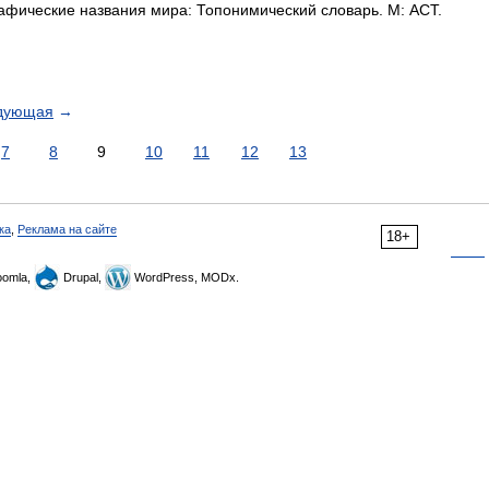
фические названия мира: Топонимический словарь. М: АСТ.
дующая
→
7
8
9
10
11
12
13
ка
,
Реклама на сайте
18+
omla,
Drupal,
WordPress, MODx.