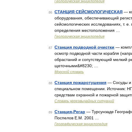
Геологическая энциклопедия
СТАНЦИЯ СЕЙСМОЛОГИЧЕСКАЯ
— ко
86
оборудования, обеспечивающий регис
сейсмологических исследованиях, т. е.
определения местоположения …
Геологическая энциклопедия
Станция подводной очистки
— компле
87
осмотр подводной части корабля (напр
обрастаний и сопутствующий мелкий ре
щеточными&#8230; …
Морской словарь
Станция пожаротушения
— Сосуды и 
88
специальном помещении. Источник: НП
средствам охранной и пожарной защит
Словарь черезвычайных ситуаций
Станция-Регар
— Турсунзаде Географи
89
Поспелов Е.М. 2001 …
Географическая энциклопедия