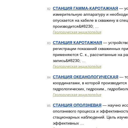
СТАНЦИЯ ГАММА-КАРОТАЖНАЯ
— ус
82
измерительную аппаратуру и необходи
опускается на кабеле в скважину в спе
производится&#8230; …
Геологическая энциклопедия
СТАНЦИЯ КАРОТАЖНАЯ
— устройство
83
регистрации показаний скважинных пр
применяются С. к., рассчитанные на р
запись&#8230; …
Геологическая энциклопедия
СТАНЦИЯ ОКЕАНОЛОГИЧЕСКАЯ
— то
84
координатами, в которой производится
гидрологических, гидрохим., гидробиоло
Геологическая энциклопедия
СТАНЦИЯ ОПОЛ3НЕВАЯ
— научно исс
85
оползневого процесса и эффективност
стационарных наблюдений. Цель изуче
эффективных …