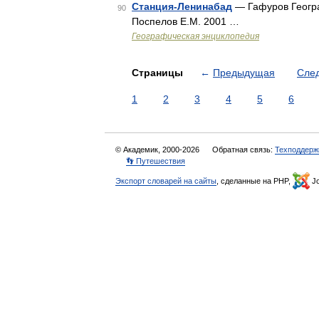
Станция-Ленинабад
— Гафуров Геогра
90
Поспелов Е.М. 2001 …
Географическая энциклопедия
Страницы
←
Предыдущая
Сле
1
2
3
4
5
6
© Академик, 2000-2026
Обратная связь:
Техподдерж
👣 Путешествия
Экспорт словарей на сайты
, сделанные на PHP,
Jo