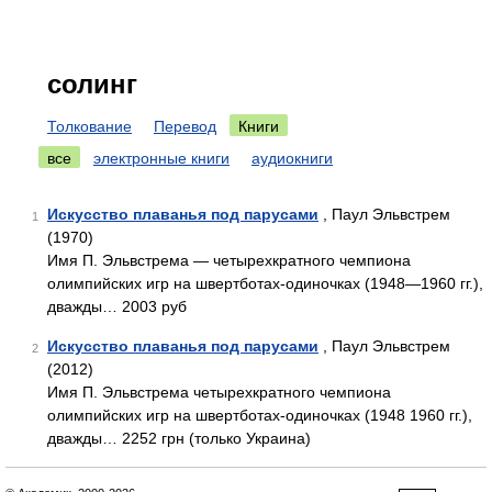
солинг
Толкование
Перевод
Книги
все
электронные книги
аудиокниги
Искусство плаванья под парусами
, Паул Эльвстрем
1
(1970)
Имя П. Эльвстрема — четырехкратного чемпиона
олимпийских игр на швертботах-одиночках (1948—1960 гг.),
дважды… 2003 руб
Искусство плаванья под парусами
, Паул Эльвстрем
2
(2012)
Имя П. Эльвстрема четырехкратного чемпиона
олимпийских игр на швертботах-одиночках (1948 1960 гг.),
дважды… 2252 грн (только Украина)