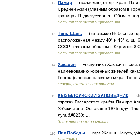
Памир
— (возможно, от др. иран. Па
112
Средней Азии (главным образом в Гор
границах П. дискуссионен. Обычно по
Большая советская энциклопедия
Тянь-Шань
— (китайское Небесные г
113
расположенная между 40° и 45° с. ш., 6
СССР (главным образом в Киргизской 
Большая советская энциклопедия
Хакасия
— Республика Хакасия в соста
114
наименованию коренных жителей хакасы
Географические названия мира: Топони
Географическая энциклопедия
КЫЗЫЛСУЙСКИЙ ЗАПОВЕДНИК
— КЫ
115
отрогах Гиссарского хребта Памиро Ал
Узбекистана. Основан в 1975 году. Пло
луга.&#8230; …
Энциклопедический словарь
Пик Победы
— кирг. Жеңиш Чокусу, уй
116
Википедия