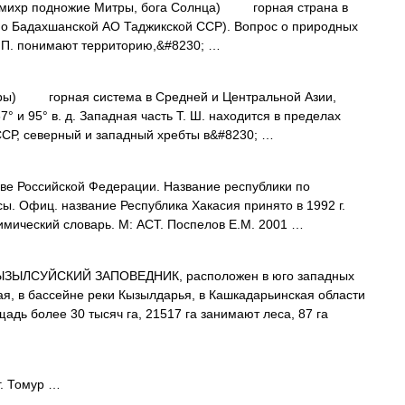
 и михр подножие Митры, бога Солнца) горная страна в
но Бадахшанской АО Таджикской ССР). Вопрос о природных
д П. понимают территорию,&#8230; …
оры) горная система в Средней и Центральной Азии,
7° и 95° в. д. Западная часть Т. Ш. находится в пределах
ССР, северный и западный хребты в&#8230; …
ве Российской Федерации. Название республики по
. Офиц. название Республика Хакасия принято в 1992 г.
мический словарь. М: АСТ. Поспелов Е.М. 2001 …
ЗЫЛСУЙСКИЙ ЗАПОВЕДНИК, расположен в юго западных
ая, в бассейне реки Кызылдарья, в Кашкадарьинская области
щадь более 30 тысяч га, 21517 га занимают леса, 87 га
г. Томур …