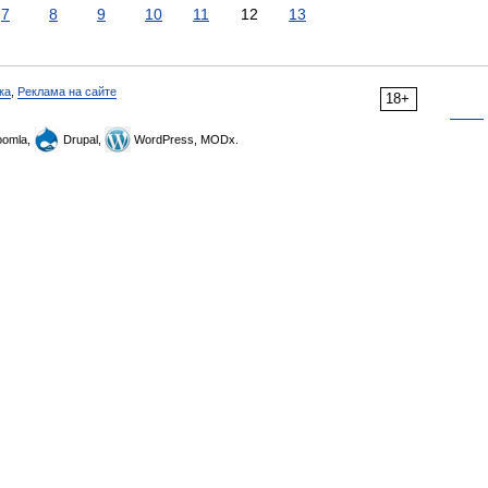
7
8
9
10
11
12
13
ка
,
Реклама на сайте
18+
omla,
Drupal,
WordPress, MODx.