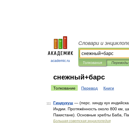
Словари и энциклоп
academic.ru
Толкования
Переводы
снежный+барс
Толкование
Перевод
Книги
Гиндукуш
— (перс. хинду кух индийс
111
Индии. Протяжённость около 800 км, ш
Пакистане). Основные хребты Баба, Па
Большая советская энциклопедия