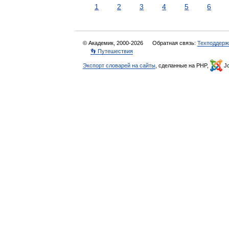
1
2
3
4
5
6
© Академик, 2000-2026
Обратная связь:
Техподдерж
👣 Путешествия
Экспорт словарей на сайты
, сделанные на PHP,
Jo