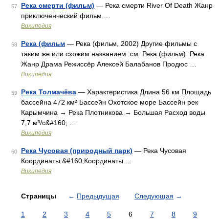
Река смерти (фильм)
— Река смерти River Of Death Жанр
57
приключенческий фильм …
Википедия
Река (фильм
— Река (фильм, 2002) Другие фильмы с
58
таким же или схожим названием: см. Река (фильм). Река
Жанр Драма Режиссёр Алексей Балабанов Продюс …
Википедия
Река Толмачёва
— Характеристика Длина 56 км Площадь
59
бассейна 472 км² Бассейн Охотское море Бассейн рек
Карымчина → Река Плотникова → Большая Расход воды
7,7 м³/с&#160; …
Википедия
Река Чусовая (природный парк)
— Река Чусовая
60
Координаты:&#160;Координаты …
Википедия
Страницы
←
Предыдущая
Следующая
→
1
2
3
4
5
6
7
8
9