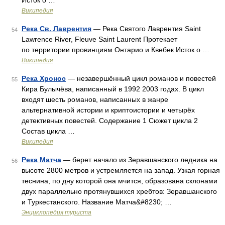
Исток о …
Википедия
Река Св. Лаврентия
— Река Святого Лаврентия Saint
54
Lawrence River, Fleuve Saint Laurent Протекает
по территории провинциям Онтарио и Квебек Исток о …
Википедия
Река Хронос
— незавершённый цикл романов и повестей
55
Кира Булычёва, написанный в 1992 2003 годах. В цикл
входят шесть романов, написанных в жанре
альтернативной истории и криптоистории и четырёх
детективных повестей. Содержание 1 Сюжет цикла 2
Состав цикла …
Википедия
Река Матча
— берет начало из Зеравшанского ледника на
56
высоте 2800 метров и устремляется на запад. Узкая горная
теснина, по дну которой она мчится, образована склонами
двух параллельно протянувшихся хребтов: Зеравшанского
и Туркестанского. Название Матча&#8230; …
Энциклопедия туриста