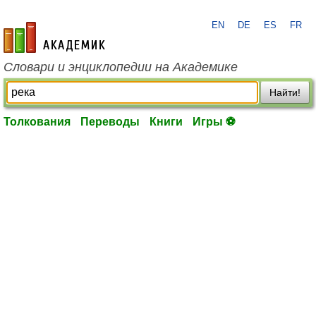
EN
DE
ES
FR
academic.ru
Словари и энциклопедии на Академике
Найти!
Толкования
Переводы
Книги
Игры ⚽