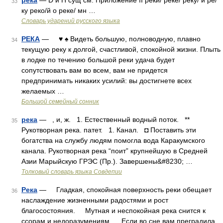
река
— D и H сущ см. Приложение II реки/ реке/ реку/ и ре/
33
ку реко/й о реке/ мн …
Словарь ударений русского языка
РЕКА
— ♥ ♠ Видеть большую, полноводную, плавно
34
текущую реку к долгой, счастливой, спокойной жизни. Плыть
в лодке по течению большой реки удача будет
сопутствовать вам во всем, вам не придется
предпринимать никаких усилий: вы достигнете всех
желаемых …
Большой семейный сонник
река
— , и, ж. 1. Естественный водный поток. **
35
Рукотворная река. патет. 1. Канал. ◘ Поставить эти
богатства на службу людям помогла вода Каракумского
канала. Рукотворная река “поит” крупнейшую в Средней
Азии Марыйскую ГРЭС (Пр.). Завершены&#8230; …
Толковый словарь языка Совдепии
Река
— Гладкая, спокойная поверхность реки обещает
36
наслаждение жизненными радостями и рост
благосостояния. Мутная и неспокойная река снится к
ссорам и недоразумениям. Если во сне вам преградила