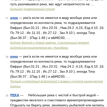
путь разлившаяся река, вас ждут неприятности на …
Большой универсальный сонник
река
— рек’а если не имеется в виду вообще река или
37
определенная из контекста река, то подразумевается
Евфрат (Быт.31:21 ; Исх.23:31 ; Нав.24:2 ,4,15; Езд.4:10 ,16;
Пс.79:12 ; Ис.11:15 ; Ис.27:12 ; Зах.9:10 ), иногда Тигр
(Быт.36:37 ; 1Пар.1:48 ) и в&#8230; …
Библия. Ветхий и Новый заветы. Синодальный перевод.
Библейская энциклопедия арх. Никифора.
река
— рек’а если не имеется в виду вообще река или
38
определенная из контекста река, то подразумевается
Евфрат (Быт.31:21 ; Исх.23:31 ; Нав.24:2 ,4,15; Езд.4:10 ,16;
Пс.79:12 ; Ис.11:15 ; Ис.27:12 ; Зах.9:10 ), иногда Тигр
(Быт.36:37 ; 1Пар.1:48 ) и в&#8230; …
Полный и подробный Библейский Словарь к русской канонической
Библии
РЕКА
— Небольшая река с чистой и быстрой водой –
39
предвестие веселого и счастливого времяпрепровождения.
Отдыхать на берегу реки, занимаясь рыбалкой или катаясь