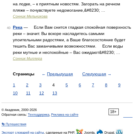
на лодке, – к приятным новостям. Загорать на речном
пляже – почувствуете недомогание,&#8230; …
Сонник Мельникова
Река
— Если Вам снится гладкая спокойная поверхность
40
реки – значит. Вы вскоре насладитесь самыми
упоительными радостями, а Ваше благосостояние будет
тешить Вас заманчивыми возможностями. Если воды
реки мутные и неспокойные – Вас ожидают&#8230; …
Сонник Миллера
Страницы
←
Предыдущая
Следующая
→
1
2
3
4
5
6
7
8
9
10
11
12
13
© Академик, 2000-2026
18+
Обратная связь:
Техподдержка
,
Реклама на сайте
👣 Путешествия
Экспорт словарей на сайты
, сделанные на PHP,
Joomla,
Drupal,