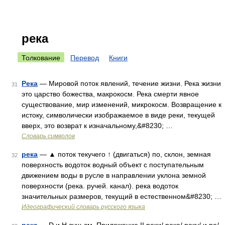
река
Толкование
Перевод
Книги
Река
— Мировой поток явлений, течение жизни. Река жизни
31
это царство божества, макрокосм. Река смерти явное
существование, мир изменений, микрокосм. Возвращение к
истоку, символически изображаемое в виде реки, текущей
вверх, это возврат к изначальному,&#8230; …
Словарь символов
река
— ▲ поток текучего ↑ (двигаться) по, склон, земная
32
поверхность водоток водный объект с поступательным
движением воды в русле в направлении уклона земной
поверхности (река. ручей. канал). река водоток
значительных размеров, текущий в естественном&#8230; …
Идеографический словарь русского языка