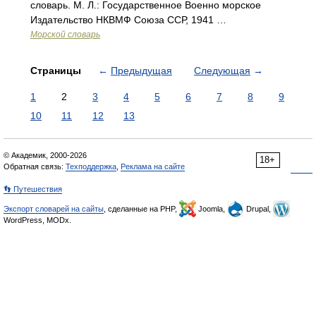
словарь. М. Л.: Государственное Военно морское
Издательство НКВМФ Союза ССР, 1941 …
Морской словарь
Страницы
←
Предыдущая
Следующая
→
1
2
3
4
5
6
7
8
9
10
11
12
13
© Академик, 2000-2026
18+
Обратная связь:
Техподдержка
,
Реклама на сайте
👣 Путешествия
Экспорт словарей на сайты
, сделанные на PHP,
Joomla,
Drupal,
WordPress, MODx.