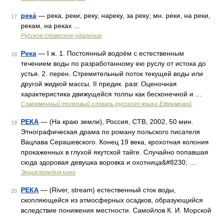
река́
— река, реки, реку, нареку, за реку; мн. реки, на реки,
17
рекам, на реках …
Русское словесное ударение
Река
— I ж. 1. Постоянный водоём с естественным
18
течением воды по разработанному ею руслу от истока до
устья. 2. перен. Стремительный поток текущей воды или
другой жидкой массы. II предик. разг. Оценочная
характеристика движущейся толпы как бесконечной и …
Современный толковый словарь русского языка Ефремовой
РЕКА
— (На краю земли), Россия, СТВ, 2002, 50 мин.
19
Этнографическая драма по роману польского писателя
Вацлава Серашевского. Конец 19 века, крохотная колония
прокаженных в глухой якутской тайге. Случайно попавшая
сюда здоровая девушка воровка и охотница&#8230; …
Энциклопедия кино
РЕКА
— (River, stream) естественный сток воды,
20
скопляющейся из атмосферных осадков, образующийся
вследствие понижения местности. Самойлов К. И. Морской