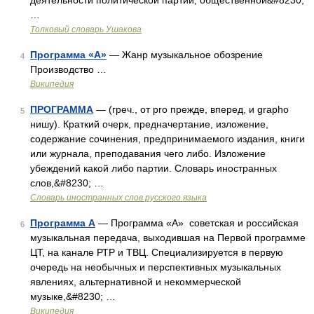
деятельности политической партии, общественной&#8230;
…
Толковый словарь Ушакова
Программа «А»
— Жанр музыкальное обозрение
4
Производство …
Википедия
ПРОГРАММА
— (греч., от pro прежде, вперед, и grapho
5
нишу). Краткий очерк, предначертание, изложение,
содержание сочинения, предпринимаемого издания, книги
или журнала, преподавания чего либо. Изложение
убеждений какой либо партии. Словарь иностранных
слов,&#8230; …
Словарь иностранных слов русского языка
Программа А
— Программа «А» советская и российская
6
музыкальная передача, выходившая на Первой программе
ЦТ, на канале РТР и ТВЦ. Специализируется в первую
очередь на необычных и перспективных музыкальных
явлениях, альтернативной и некоммерческой
музыке,&#8230; …
Википедия