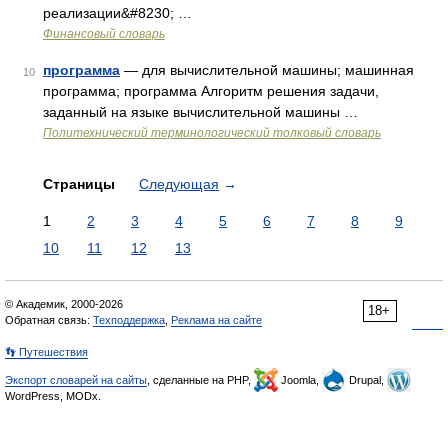
реализации&#8230; …
Финансовый словарь
программа
— для вычислительной машины; машинная
10
программа; программа Алгоритм решения задачи,
заданный на языке вычислительной машины …
Политехнический терминологический толковый словарь
Страницы
Следующая
→
1
2
3
4
5
6
7
8
9
10
11
12
13
© Академик, 2000-2026
18+
Обратная связь:
Техподдержка
,
Реклама на сайте
👣 Путешествия
Экспорт словарей на сайты
, сделанные на PHP,
Joomla,
Drupal,
WordPress, MODx.