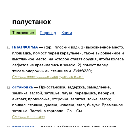
полустанок
Толкование
Перевод
Книги
ПЛАТФОРМА
— (фр., плоский вид). 1) выровненное место,
81
площадка, помост перед караульней, также выровненное и
выстланное место, на которое ставят орудия, чтобы колеса
лафетов не врезывались в землю. 2) помост перед
железнодорожными станциями. 3)&#8230; …
Словарь иностранных слов русского языка
остановка
— Приостановка, задержка, замедление,
82
заминка, застой, затишье, пауза, передышка, перерыв,
антракт, проволочка, отсрочка, запятая, точка; затор;
привал, стоянка, дневка, ночевка, этап, бивуак. Временное
затишье. Застой в торговле.. Ср. . См …
Словарь синонимов