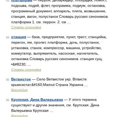
платформа
— перрон, дебаркадер, площадка, помост,
83
подошва, подий, флет, программа, подиум, остановка,
программный документ, аппарель, плита, возвышение,
станция, вагон, полустанок Словарь русских синонимов.
платформа 1. см. перрон. 2. см …
Словарь синонимов
станция
— база, предприятие, пункт, трест; станцийка,
84
перегон, ям, пролет, платформа, дочь, полустанок,
установка, станок, компрессор, машина, устройство,
коммутатор, выпрямитель, насосная, нагнетатель,
остановка Словарь русских синонимов. станция сущ.
•&#8230; …
Словарь синонимов
Ветвистое
— Село Ветвистое укр. Вітвисте
85
крымскотат.&#160;Mamut Страна Украина …
Википедия
Крупская, Дина Валерьевна
— У этого термина
86
существуют и другие значения, см. Крупская. Дина
Валерьевна Крупская …
Википедия