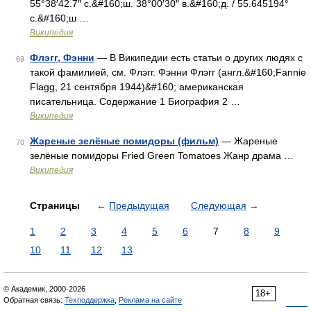
55°38′42.7″ с.&#160;ш. 38°00′30″ в.&#160;д. / 55.645194°
с.&#160;ш …
Википедия
Флэгг, Фэнни
— В Википедии есть статьи о других людях с
69
такой фамилией, см. Флэгг. Фэнни Флэгг (англ.&#160;Fannie
Flagg, 21 сентября 1944)&#160; американская
писательница. Содержание 1 Биография 2 …
Википедия
Жареные зелёные помидоры (фильм)
— Жареные
70
зелёные помидоры Fried Green Tomatoes Жанр драма …
Википедия
Страницы
←
Предыдущая
Следующая
→
1
2
3
4
5
6
7
8
9
10
11
12
13
© Академик, 2000-2026
18+
Обратная связь:
Техподдержка
,
Реклама на сайте