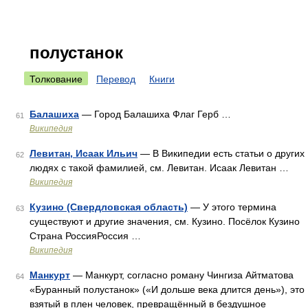
полустанок
Толкование
Перевод
Книги
Балашиха
— Город Балашиха Флаг Герб …
61
Википедия
Левитан, Исаак Ильич
— В Википедии есть статьи о других
62
людях с такой фамилией, см. Левитан. Исаак Левитан …
Википедия
Кузино (Свердловская область)
— У этого термина
63
существуют и другие значения, см. Кузино. Посёлок Кузино
Страна РоссияРоссия …
Википедия
Манкурт
— Манкурт, согласно роману Чингиза Айтматова
64
«Буранный полустанок» («И дольше века длится день»), это
взятый в плен человек, превращённый в бездушное