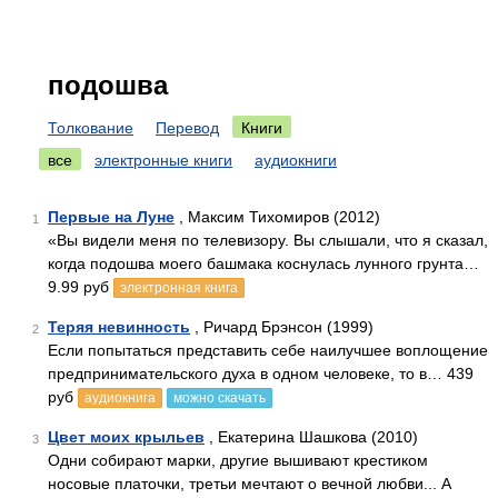
подошва
Толкование
Перевод
Книги
все
электронные книги
аудиокниги
Первые на Луне
, Максим Тихомиров (2012)
1
«Вы видели меня по телевизору. Вы слышали, что я сказал,
когда подошва моего башмака коснулась лунного грунта…
9.99 руб
электронная книга
Теряя невинность
, Ричард Брэнсон (1999)
2
Если попытаться представить себе наилучшее воплощение
предпринимательского духа в одном человеке, то в… 439
руб
аудиокнига
можно скачать
Цвет моих крыльев
, Екатерина Шашкова (2010)
3
Одни собирают марки, другие вышивают крестиком
носовые платочки, третьи мечтают о вечной любви... А