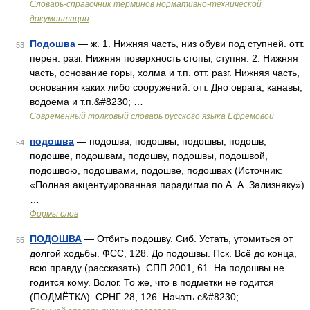
Словарь-справочник терминов нормативно-технической
документации
Подошва
— ж. 1. Нижняя часть, низ обуви под ступней. отт.
53
перен. разг. Нижняя поверхность стопы; ступня. 2. Нижняя
часть, основание горы, холма и т.п. отт. разг. Нижняя часть,
основания каких либо сооружений. отт. Дно оврага, канавы,
водоема и т.п.&#8230; …
Современный толковый словарь русского языка Ефремовой
подошва
— подошва, подошвы, подошвы, подошв,
54
подошве, подошвам, подошву, подошвы, подошвой,
подошвою, подошвами, подошве, подошвах (Источник:
«Полная акцентуированная парадигма по А. А. Зализняку»)
…
Формы слов
ПОДОШВА
— Отбить подошву. Сиб. Устать, утомиться от
55
долгой ходьбы. ФСС, 128. До подошвы. Пск. Всё до конца,
всю правду (рассказать). СПП 2001, 61. На подошвы не
годится кому. Волог. То же, что в подметки не годится
(ПОДМЁТКА). СРНГ 28, 126. Начать с&#8230; …