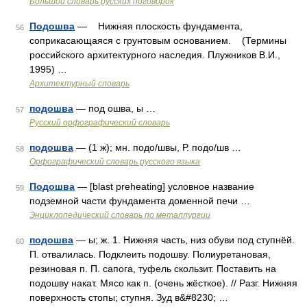
Большой словарь русских поговорок
Подошва
— Нижняя плоскость фундамента,
56
соприкасающаяся с грунтовым основанием. (Термины
российского архитектурного наследия. Плужников В.И.,
1995) …
Архитектурный словарь
подошва
— под ошва, ы …
57
Русский орфографический словарь
подошва
— (1 ж); мн. подо/швы, Р. подо/шв …
58
Орфографический словарь русского языка
Подошва
— [blast preheating] условное название
59
подземной части фундамента доменной печи …
Энциклопедический словарь по металлургии
подошва
— ы; ж. 1. Нижняя часть, низ обуви под ступнёй.
60
П. отвалилась. Подклеить подошву. Полиуретановая,
резиновая п. П. сапога, туфель скользит. Поставить на
подошву накат. Мясо как п. (очень жёсткое). // Разг. Нижняя
поверхность стопы; ступня. Зуд в&#8230; …