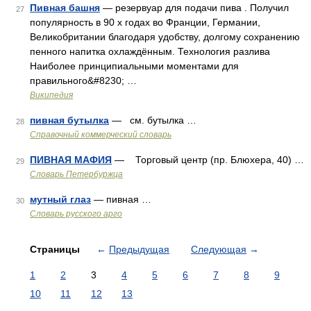
Пивная башня
— резервуар для подачи пива . Получил
27
популярность в 90 х годах во Франции, Германии,
Великобритании благодаря удобству, долгому сохранению
пенного напитка охлаждённым. Технология разлива
Наиболее принципиальными моментами для
правильного&#8230; …
Википедия
пивная бутылка
— см. бутылка …
28
Справочный коммерческий словарь
ПИВНАЯ МАФИЯ
— Торговый центр (пр. Блюхера, 40) …
29
Словарь Петербуржца
мутный глаз
— пивная …
30
Словарь русского арго
Страницы
←
Предыдущая
Следующая
→
1
2
3
4
5
6
7
8
9
10
11
12
13