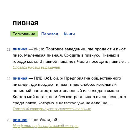
пивная
Толкование
Перевод
Книги
пивная
— ой; ж. Торговое заведение, где продают и пьют
21
пиво. Маленькая пивна/я. Сходить в пивную. Пивных в
городе мало. В пивной пива нет. Часто посещать пивные …
Словарь многих выражений
пивная
— ПИВНАЯ, ой, ж Предприятие общественного
22
питания, где продают и пьют пиво слабоалкогольный
пенистый напиток, приготовленный из солода и хмеля.
Костер мой погас, но и без костра я видел очень ясно, что
среди раков, которых я натаскал уже немало, не …
Толковый словарь русских существительных
пивная
— пив/н/ая, ой …
23
Морфемно-орфографический словарь