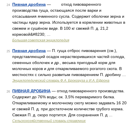
Пивная дробина
— отход пивоваренного
24
производства гуща, остающаяся после варки и
отсасывания ячменного сусла. Содержит оболочки зерна и
частицы ядер зерна. Используется в кормлении животных в
свежем и сушёном виде. В 100 кг свежей П. д. 21,2
кормовой&#8230; …
Большая советская энциклопедия
Пивная дробина
— П. гуща отброс пивоварения (см.),
25
представляющий осадок нерастворившихся частей солода,
семенных оболочек и др., весьма пригодный корм для
молочных коров и для откармливаемого рогатого скота. В
местностях с сильно развитым пивоварением П. дробину …
Энциклопедический словарь Ф.А. Брокгауза и И.А. Ефрона
ПИВНАЯ ДРОБИНА
— отход пивоваренного производства.
26
Содержит до 76% воды; ок. 3,5% переваримого белка.
Откармливаемому и молочному скоту можно задавать 16 20
кг свежей П. д. при достаточном количестве грубого корма.
Свежая П. д. скоро портится. Для сохранения П. д …
Сельскохозяйственный словарь-справочник