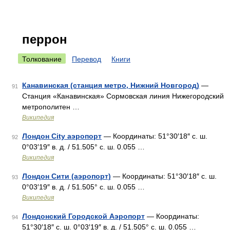
перрон
Толкование
Перевод
Книги
Канавинская (станция метро, Нижний Новгород)
—
91
Станция «Канавинская» Сормовская линия Нижегородский
метрополитен …
Википедия
Лондон City аэропорт
— Координаты: 51°30′18″ с. ш.
92
0°03′19″ в. д. / 51.505° с. ш. 0.055 …
Википедия
Лондон Сити (аэропорт)
— Координаты: 51°30′18″ с. ш.
93
0°03′19″ в. д. / 51.505° с. ш. 0.055 …
Википедия
Лондонский Городской Аэропорт
— Координаты:
94
51°30′18″ с. ш. 0°03′19″ в. д. / 51.505° с. ш. 0.055 …