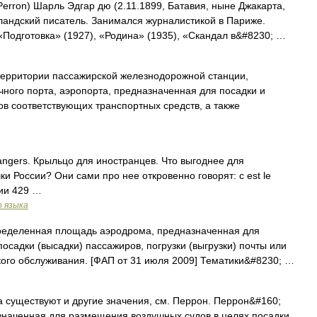
erron) Шарль Эдгар дю (2.11.1899, Батавия, ныне Джакарта,
рландский писатель. Занимался журналистикой в Париже.
Подготовка» (1927), «Родина» (1935), «Скандал в&#8230; …
ерритории пассажирской железнодорожной станции,
чного порта, аэропорта, предназначенная для посадки и
ов соответствующих транспортных средств, а также
rangers. Крыльцо для иностранцев. Что выгоднее для
 России? Они сами про нее откровенно говорят: c est le
нии 429 …
о языка
еделенная площадь аэродрома, предназначенная для
садки (высадки) пассажиров, погрузки (выгрузки) почты или
ского обслуживания. [ФАП от 31 июля 2009] Тематики&#8230; …
 существуют и другие значения, см. Перрон. Перрон&#160;
значенная для размещения воздушных судов в целях посадки