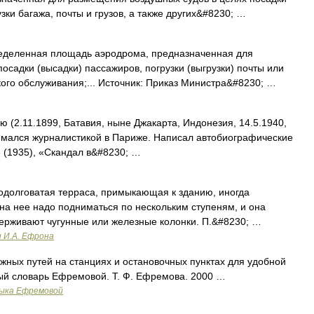
зки багажа, почты и грузов, а также других&#8230; …
еделенная площадь аэродрома, предназначенная для
садки (высадки) пассажиров, погрузки (выгрузки) почты или
ского обслуживания;... Источник: Приказ Министра&#8230; …
.11.1899, Батавия, ныне Джакарта, Индонезия, 14.5.1940,
нимался журналистикой в Париже. Написал автобиографические
 (1935), «Скандал в&#8230; …
родолговатая терраса, примыкающая к зданию, иногда
а нее надо подниматься по нескольким ступеням, и она
держивают чугунные или железные колонки. П.&#8230; …
и И.А. Ефрона
ных путей на станциях и остановочных пунктах для удобной
вый словарь Ефремовой. Т. Ф. Ефремова. 2000 …
зыка Ефремовой