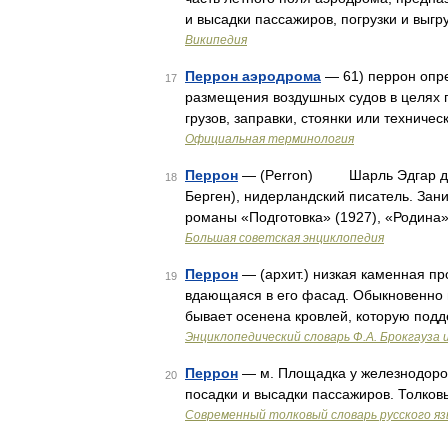
и высадки пассажиров, погрузки и выгру
Википедия
Перрон аэродрома
— 61) перрон опр
17
размещения воздушных судов в целях по
грузов, заправки, стоянки или техниче
Официальная терминология
Перрон
— (Perron) Шарль Эдгар дю (2
18
Берген), нидерландский писатель. За
романы «Подготовка» (1927), «Родина»
Большая советская энциклопедия
Перрон
— (архит.) низкая каменная п
19
вдающаяся в его фасад. Обыкновенно н
бывает осенена кровлей, которую под
Энциклопедический словарь Ф.А. Брокгауза 
Перрон
— м. Площадка у железнодорож
20
посадки и высадки пассажиров. Толко
Современный толковый словарь русского я