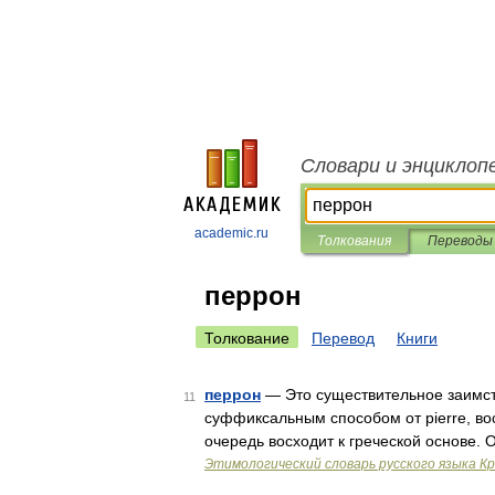
Словари и энциклоп
academic.ru
Толкования
Переводы
перрон
Толкование
Перевод
Книги
перрон
— Это существительное заимств
11
суффиксальным способом от pierre, вос
очередь восходит к греческой основе.
Этимологический словарь русского языка К