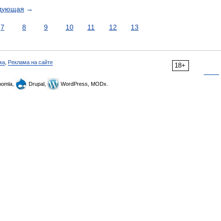
дующая
→
7
8
9
10
11
12
13
ка
,
Реклама на сайте
18+
omla,
Drupal,
WordPress, MODx.