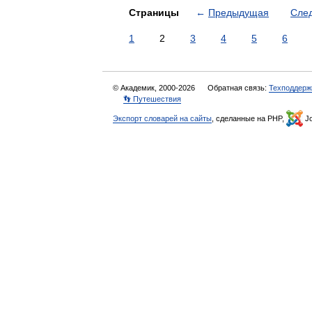
Страницы
←
Предыдущая
Сле
1
2
3
4
5
6
© Академик, 2000-2026
Обратная связь:
Техподдерж
👣 Путешествия
Экспорт словарей на сайты
, сделанные на PHP,
Jo