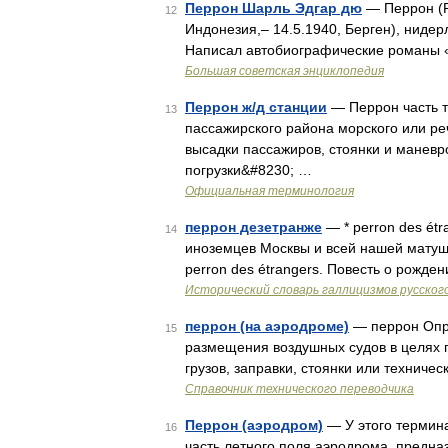
Перрон Шарль Эдгар дю
— Перрон (P
12
Индонезия,‒ 14.5.1940, Берген), ниде
Написал автобиографические романы «
Большая советская энциклопедия
Перрон ж/д станции
— Перрон часть т
13
пассажирского района морского или ре
высадки пассажиров, стоянки и маневр
погрузки&#8230; …
Официальная терминология
перрон дезетранже
— * perron des ét
14
иноземцев Москвы и всей нашей матушки
perron des étrangers. Повесть о рожде
Исторический словарь галлицизмов русског
перрон (на аэродроме)
— перрон Опр
15
размещения воздушных судов в целях по
грузов, заправки, стоянки или техниче
Справочник технического переводчика
Перрон (аэродром)
— У этого термина
16
часть летного поля аэродрома, предна