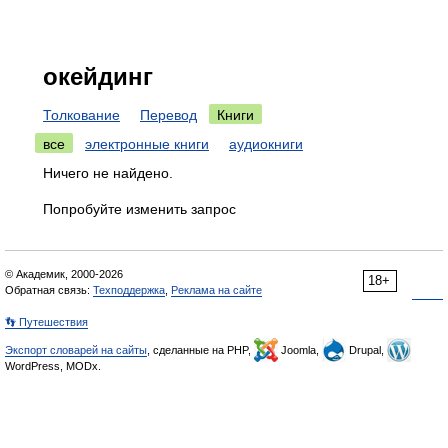
окейдинг
Толкование
Перевод
Книги
все
электронные книги
аудиокниги
Ничего не найдено.
Попробуйте изменить запрос
© Академик, 2000-2026
18+
Обратная связь:
Техподдержка
,
Реклама на сайте
👣 Путешествия
Экспорт словарей на сайты
, сделанные на PHP,
Joomla,
Drupal,
WordPress, MODx.