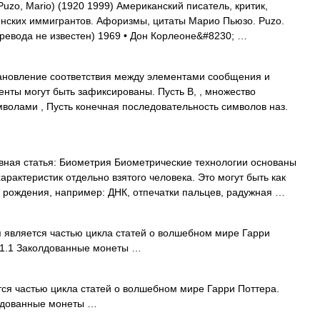
zo, Mario) (1920 1999) Американский писатель, критик,
ьянских иммигрантов. Афоризмы, цитаты Марио Пьюзо. Puzo.
еревода не известен) 1969 • Дон Корлеоне&#8230; …
новление соответствия между элементами сообщения и
енты могут быть зафиксированы. Пусть В, , множество
волами , Пусть конечная последовательность символов наз.
ная статья: Биометрия Биометрические технологии основаны
рактеристик отдельно взятого человека. Это могут быть как
 рождения, например: ДНК, отпечатки пальцев, радужная …
 является частью цикла статей о волшебном мире Гарри
 1.1 Заколдованные монеты …
ся частью цикла статей о волшебном мире Гарри Поттера.
лдованные монеты …