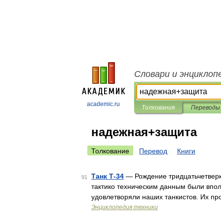
Словари и энциклоп
academic.ru
Толкования
Переводы
надежная+защита
Толкование
Перевод
Книги
Танк Т-34
— Рождение тридцатьчетвер
91
тактико техническим данным были впол
удовлетворяли наших танкистов. Их про
Энциклопедия техники