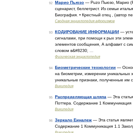
Марио Пьюзо
— Puzo Пьюзо, Марио (Pu
92
сценарист, беллетрист. Из семьи итал
Биография. • Крестный отец , (автор п
Сводная энциклопедия афоризмов
КОДИРОВАНИЕ ИНФОРМАЦИИ
— уста
93
сигналами, при помощи к рых эти элем
элементов сообщения, А алфавит с сим
словом в&#8230; …
Физическая энциклопедия
Биометрические технологии
— Основ
94
на биометрии, измерении уникальных ха
уникальные признаки, полученные им с
Википедия
Распределяющая шляпа
— Эта статья
95
Поттера. Содержание 1 Коммуникация
Википедия
Зеркало Еиналеж
— Эта статья являет
96
Содержание 1 Коммуникация 1.1 Зако
Википедия