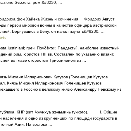
erazione Svizzera, ром.&#8230; …
идриха фон Хайека Жизнь и сочинения Фридрих Август
 годы первой мировой войны в качестве офицера австрийской
алией. Вернувшись в Вену, он начал изучать&#8230; …
дней
sta Iustiniani; греч. Πανδέκται; Пандекты], наиболее известный
ений рим. юристов I III вв. Составлен по указанию визант.
миссией во главе с юристом Трибонианом из …
язь Михаил Илларионович Кутузов (Голенищев Кутузов
ал. Князь Михаил Илларионович Голенищев Кутузов
ехавшего в Россию к великому князю Александру Невскому из
лика, КНР (кит. Чжунхуа жэньминь гунхэго). I. Общие
и населения и одно из крупнейших по площади государств в
точной Азии. На востоке …