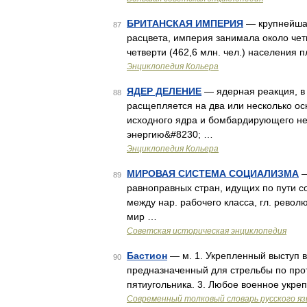
БРИТАНСКАЯ ИМПЕРИЯ
— крупнейшая
87
расцвета, империя занимала около четв
четверти (462,6 млн. чел.) населения
Энциклопедия Кольера
ЯДЕР ДЕЛЕНИЕ
— ядерная реакция, в
88
расщепляется на два или несколько о
исходного ядра и бомбардирующего н
энергию&#8230; …
Энциклопедия Кольера
МИРОВАЯ СИСТЕМА СОЦИАЛИЗМА
—
89
равноправных стран, идущих по пути со
между нар. рабочего класса, гл. рево
мир …
Советская историческая энциклопедия
Бастион
— м. 1. Укрепленный выступ в
90
предназначенный для стрельбы по прот
пятиугольника. 3. Любое военное укреп
Современный толковый словарь русского я