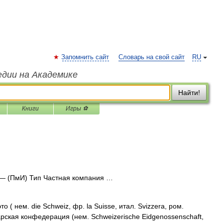
Запомнить сайт
Словарь на свой сайт
RU
едии на Академике
Найти!
Книги
Игры ⚽
— (ПмИ) Тип Частная компания …
 ( нем. die Schweiz, фр. la Suisse, итал. Svizzera, ром.
рская конфедерация (нем. Schweizerische Eidgenossenschaft,