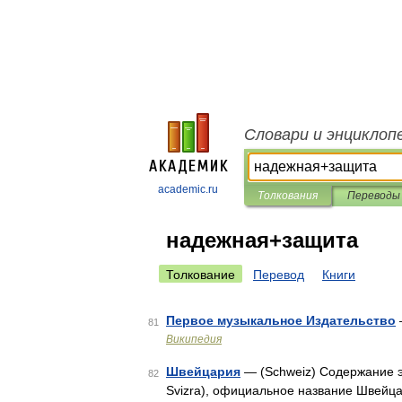
Словари и энциклоп
academic.ru
Толкования
Переводы
надежная+защита
Толкование
Перевод
Книги
Первое музыкальное Издательство
81
Википедия
Швейцария
— (Schweiz) Содержание это
82
Svizra), официальное название Швейца