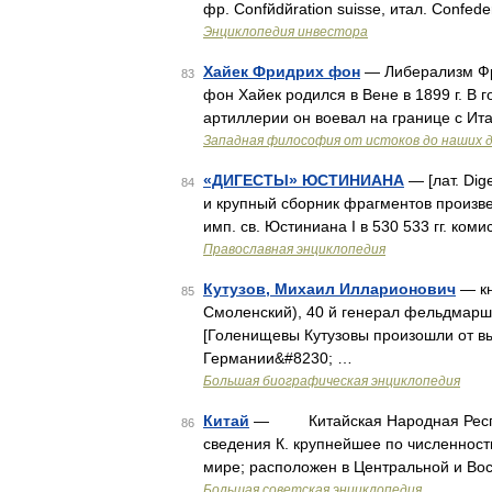
фр. Confйdйration suisse, итал. Confed
Энциклопедия инвестора
Хайек Фридрих фон
— Либерализм Фр
83
фон Хайек родился в Вене в 1899 г. В
артиллерии он воевал на границе с Ит
Западная философия от истоков до наших 
«ДИГЕСТЫ» ЮСТИНИАНА
— [лат. Dige
84
и крупный сборник фрагментов произвед
имп. св. Юстиниана I в 530 533 гг. ко
Православная энциклопедия
Кутузов, Михаил Илларионович
— кн
85
Смоленский), 40 й генерал фельдмарш
[Голенищевы Кутузовы произошли от вы
Германии&#8230; …
Большая биографическая энциклопедия
Китай
— Китайская Народная Респуб
86
сведения К. крупнейшее по численност
мире; расположен в Центральной и Вос
Большая советская энциклопедия