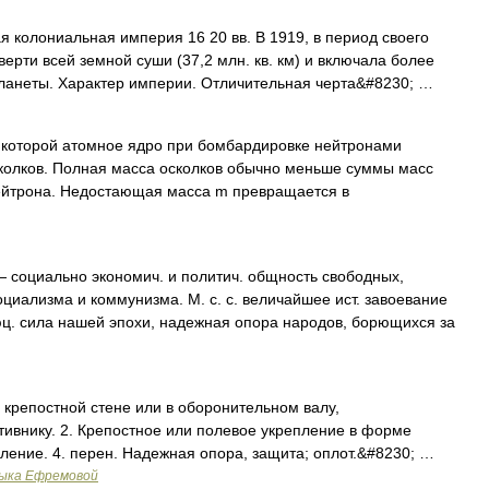
 колониальная империя 16 20 вв. В 1919, в период своего
ерти всей земной суши (37,2 млн. кв. км) и включала более
 планеты. Характер империи. Отличительная черта&#8230; …
 которой атомное ядро при бомбардировке нейтронами
сколков. Полная масса осколков обычно меньше суммы масс
ейтрона. Недостающая масса m превращается в
 социально экономич. и политич. общность свободных,
циализма и коммунизма. М. с. с. величайшее ист. завоевание
люц. сила нашей эпохи, надежная опора народов, борющихся за
 крепостной стене или в оборонительном валу,
ивнику. 2. Крепостное или полевое укрепление в форме
ление. 4. перен. Надежная опора, защита; оплот.&#8230; …
зыка Ефремовой