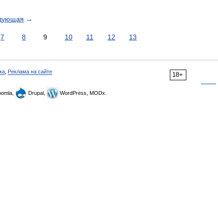
дующая
→
7
8
9
10
11
12
13
ка
,
Реклама на сайте
18+
omla,
Drupal,
WordPress, MODx.