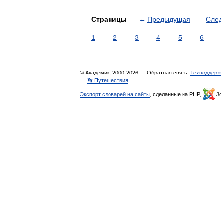
Страницы
←
Предыдущая
Сле
1
2
3
4
5
6
© Академик, 2000-2026
Обратная связь:
Техподдерж
👣 Путешествия
Экспорт словарей на сайты
, сделанные на PHP,
Jo