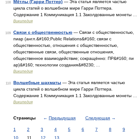
Мётлы (Гарри Поттер)
— Эта статья является частью
108
цикла статей о волшебном мире Гарри Поттера.
Содержание 1 Коммуникация 1.1 Заколдованные монеты …
Википедия
Связи с общественностью
— Связи с общественностью,
109
пиар (англ.&#160;Public Relations&#160; связи с
общественностью, отношения с общественностью,
общественные связи, общественные отношения,
общественное взаимодействие; сокращённо: ПР&#160; пи
ар)&#160; технологии создания&#8230; …
Википедия
Волшебные шахматы
— Эта статья является частью
110
цикла статей о волшебном мире Гарри Поттера.
Содержание 1 Коммуникация 1.1 Заколдованные монеты …
Википедия
Страницы
←
Предыдущая
Следующая
→
1
2
3
4
5
6
7
8
9
10
11
12
13