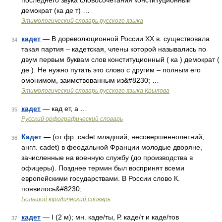
последнего звука словосочетания конституционный
демократ (ка де т) …
Этимологический словарь русского языка
кадет
— В дореволюционной России XX в. существовала
34
такая партия – кадетская, члены которой назывались по
двум первым буквам слов конституционный ( ка ) демократ (
де ). Не нужно путать это слово с другим – полным его
омонимом, заимствованным из&#8230; …
Этимологический словарь русского языка Крылова
кадет
— кад ет, а …
35
Русский орфографический словарь
Кадет
— (от фр. cadet младший, несовершеннолетний;
36
англ. cadet) в феодальной Франции молодые дворяне,
зачисленные на военную службу (до производства в
офицеры). Позднее термин был воспринят всеми
европейскими государствами. В России слово К.
появилось&#8230; …
Большой юридический словарь
кадет
— I (2 м); мн. каде/ты, Р. каде/т и каде/тов
37