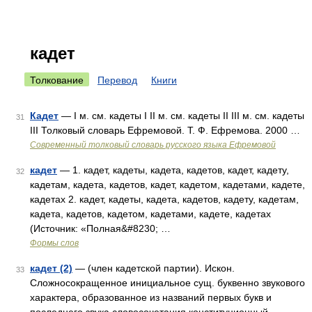
кадет
Толкование
Перевод
Книги
Кадет
— I м. см. кадеты I II м. см. кадеты II III м. см. кадеты
31
III Толковый словарь Ефремовой. Т. Ф. Ефремова. 2000 …
Современный толковый словарь русского языка Ефремовой
кадет
— 1. кадет, кадеты, кадета, кадетов, кадет, кадету,
32
кадетам, кадета, кадетов, кадет, кадетом, кадетами, кадете,
кадетах 2. кадет, кадеты, кадета, кадетов, кадету, кадетам,
кадета, кадетов, кадетом, кадетами, кадете, кадетах
(Источник: «Полная&#8230; …
Формы слов
кадет (2)
— (член кадетской партии). Искон.
33
Сложносокращенное инициальное сущ. буквенно звукового
характера, образованное из названий первых букв и