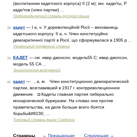
(воспитанник кадетского корпуса) II (2 м); мн. каде/ты, Р.
каде/тов (член партии) …
Орфографический словарь русского языка
кадет
— I а, ч. У дореволюційній Росії – вихованець
38
кадетського корпусу. II а, ч. Член конституційно
демократичної партії в Росії, що сформувалася в 1905 р …
Український тлумачний словник
КАДЕТ
— см. ивер джонсон, модель55 С; ивер джопсон,
39
модель 55 СА …
Энциклопедия вооружений
кадет
— , а, м. Член конституционно демократической
40
партии, возглавившей в 1917 г. контрреволюционное
движение. ◘ Кадеты главная партия либерально
монархической буржуазии. На словах они против
правительства, на деле больше всего боятся
борьбы&#8230; …
Толковый словарь языка Совдепии
Страницы
←
Предыдущая
Следующая
→