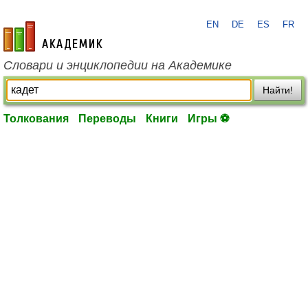
EN
DE
ES
FR
academic.ru
Словари и энциклопедии на Академике
Найти!
Толкования
Переводы
Книги
Игры ⚽