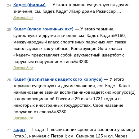
Кадет (фильм)
— У этого термина существуют и другие
24
значения, см. Кадет. Кадет Жанр драма Режиссёр …
Википедия
Кадет (класс гоночных яхт)
— У этого термина
25
существуют и другие значения, см. Кадет. Кадет&#160;
международный класс спортивных парусных яхт, также
используемых как учебные. Конструкция Яхта класса
«Кадет» представляет собой двухместный швертбот с
парусным вооружением типа&#8230; …
Википедия
Кадет (воспитанник кадетского корпуса)
— У этого
26
термина существуют и другие значения, см. Кадет. Кадет
наименование звания воспитанников кадетских корпусов[1]
в дореволюционной России с 29 июля 1731 года и в
некоторых иностранных государствах. Свое название
получили от слова&#8230; …
Википедия
кадет
— I кадет I. воспитанник среднего военноrо училища
27
(стар.), начиная с Петра I; см. Смирнов 125 и сл. Через