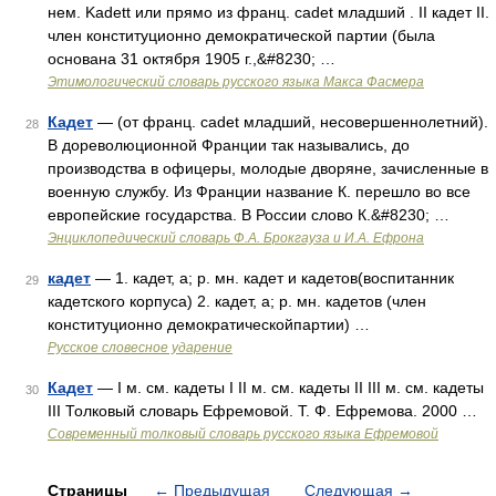
нем. Kadett или прямо из франц. саdеt младший . II кадет II.
член конституционно демократической партии (была
основана 31 октября 1905 г.,&#8230; …
Этимологический словарь русского языка Макса Фасмера
Кадет
— (от франц. cadet младший, несовершеннолетний).
28
В дореволюционной Франции так назывались, до
производства в офицеры, молодые дворяне, зачисленные в
военную службу. Из Франции название К. перешло во все
европейские государства. В России слово К.&#8230; …
Энциклопедический словарь Ф.А. Брокгауза и И.А. Ефрона
кадет
— 1. кадет, а; р. мн. кадет и кадетов(воспитанник
29
кадетского корпуса) 2. кадет, а; р. мн. кадетов (член
конституционно демократическойпартии) …
Русское словесное ударение
Кадет
— I м. см. кадеты I II м. см. кадеты II III м. см. кадеты
30
III Толковый словарь Ефремовой. Т. Ф. Ефремова. 2000 …
Современный толковый словарь русского языка Ефремовой
Страницы
←
Предыдущая
Следующая
→