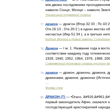
76
між двома послідовними проходженнями 
навколо Сонця, Місяця – навколо Земл
Український тлумачний словник
дракон
— драк’он (Втор.32:33 ; Пс.43:20 
77
Отк.16:13 ; Отк.20:2 ) в одних местах 
несчастья (Иер.51:34 ), а в третьих н
Библия. Ветхий и Новый заветы. Синодальн
Дракон
— I м. 1. Название года в во
78
соответствие каждому году тотемическог
1928, 1940, 1952, 1964, 1976, 1988, 20
Современный толковый словарь русского я
дракон
— дракон, драконы, дракона, др
79
драконами, драконе, драконах (Источн
…
Формы слов
ДРАКОН (Т)
— •Draco, &#916;&#961;&#94
80
первый законодатель Афин, оказался н
господствующей аристократией народа