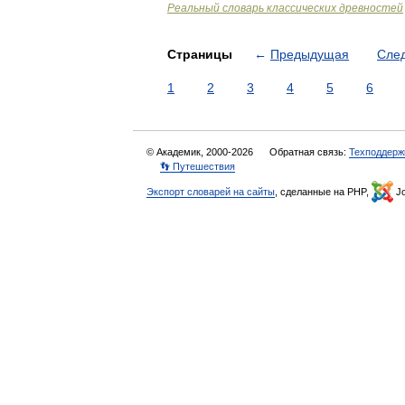
Реальный словарь классических древностей
Страницы
←
Предыдущая
Сле
1
2
3
4
5
6
© Академик, 2000-2026
Обратная связь:
Техподдерж
👣 Путешествия
Экспорт словарей на сайты
, сделанные на PHP,
Jo