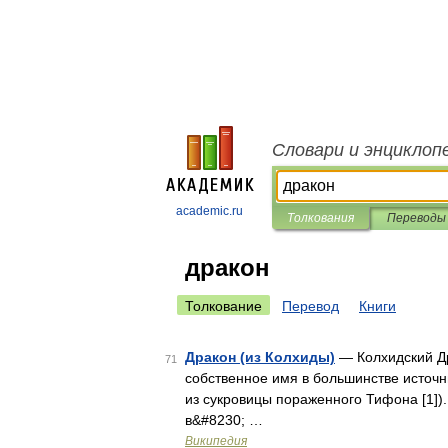
Словари и энциклоп
academic.ru
Толкования
Переводы
дракон
Толкование
Перевод
Книги
Дракон (из Колхиды)
— Колхидский Д
71
собственное имя в большинстве источ
из сукровицы пораженного Тифона [1])
в&#8230; …
Википедия