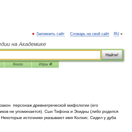
Запомнить сайт
Словарь на свой сайт
RU
едии на Академике
Найти!
Книги
Игры ⚽
ракон персонаж древнегреческой мифологии (его
ников не упоминается). Сын Тифона и Эхидны (либо родился
. Некоторые источники указывают имя Колхис. Сидел у дуба