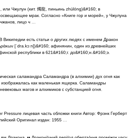
 или Чжулун (кит. 燭龍, пиньинь zhúlóng)&#160; в
 освещающее мрак. Согласно «Книге гор и морей», у Чжулуна
 чжанов, лицо ч …
 Википедии есть статьи о других людях с именем Дракон
 Δράκων [ˈdra.kɔːn])&#160; афинянин, один из древнейших
финской республики в 621&#160;г. до&#160;н.&#160;э.
ческая саламандра Саламандра (в алхимии) дух огня как
о изображалась как маленькая ящерка. Саламандры
невековых магов и алхимиков с субстанцией огня.
 Pressure лицевая часть обложки книги Автор: Фрэнк Герберт
лийский Оригинал издан: 1955 …
р ям Дракона. •• Драконі/чний пері/од оберта/ння проміжок часу