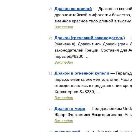
Дракон со свечой
— Дракон со свечой,
72
древнекитайской мифологии божество,
змеиное красное тело длиной в тысячу
Википедия
Дракон (греческий законодатель)
— В
73
(значения). Драконт или Дракон (греч.
законодателей Греции. Составил для А
первые&#8230; …
Википедия
Дракон в огненной купели
— Геральди
74
первоэлемента элементаль огня. Част
отождествлялись в представлении сред
Характерная&#8230; …
Википедия
Дракон в море
— Под давлением Under
75
Жанр: Фантастика Язык оригинала: Анг
Википедия
драконічний
— а, е. Пов язаний з сузі