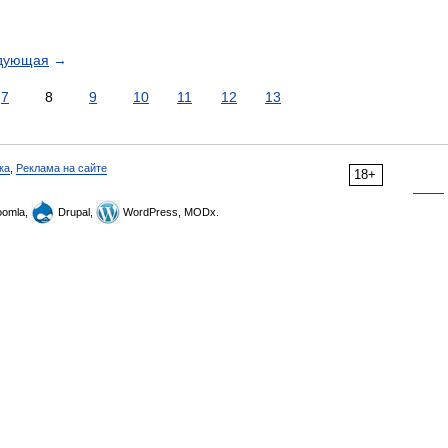
дующая
→
7
8
9
10
11
12
13
ка
,
Реклама на сайте
18+
omla,
Drupal,
WordPress, MODx.