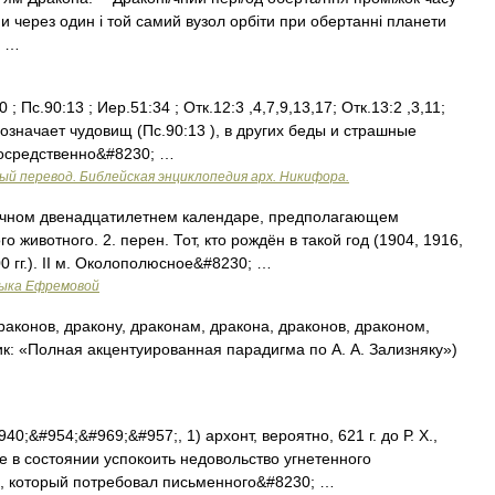
через один і той самий вузол орбіти при обертанні планети
і …
; Пс.90:13 ; Иер.51:34 ; Отк.12:3 ,4,7,9,13,17; Отк.13:2 ,3,11;
обозначает чудовищ (Пс.90:13 ), в других беды и страшные
епосредственно&#8230; …
ый перевод. Библейская энциклопедия арх. Никифора.
сточном двенадцатилетнем календаре, предполагающем
о животного. 2. перен. Тот, кто рождён в такой год (1904, 1916,
00 гг.). II м. Околополюсное&#8230; …
зыка Ефремовой
аконов, дракону, драконам, дракона, драконов, драконом,
ик: «Полная акцентуированная парадигма по А. А. Зализняку»)
0;&#954;&#969;&#957;, 1) архонт, вероятно, 621 г. до Р. X.,
е в состоянии успокоить недовольство угнетенного
, который потребовал письменного&#8230; …