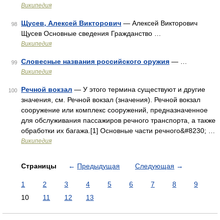
Википедия
Щусев, Алексей Викторович
— Алексей Викторович
98
Щусев Основные сведения Гражданство …
Википедия
Словесные названия российского оружия
— …
99
Википедия
Речной вокзал
— У этого термина существуют и другие
100
значения, см. Речной вокзал (значения). Речной вокзал
сооружение или комплекс сооружений, предназначенное
для обслуживания пассажиров речного транспорта, а также
обработки их багажа.[1] Основные части речного&#8230; …
Википедия
Страницы
←
Предыдущая
Следующая
→
1
2
3
4
5
6
7
8
9
10
11
12
13