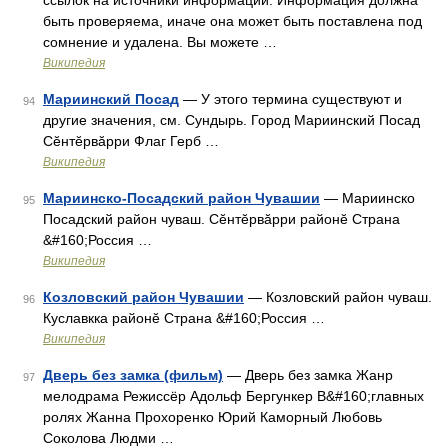
ссылок на источники информации. Информация должна
быть проверяема, иначе она может быть поставлена под
сомнение и удалена. Вы можете …
Википедия
Мариинский Посад
— У этого термина существуют и
94
другие значения, см. Сундырь. Город Мариинский Посад
Сĕнтĕрвăрри Флаг Герб …
Википедия
Мариинско-Посадский район Чувашии
— Мариинско
95
Посадский район чуваш. Сĕнтĕрвăрри районĕ Страна
&#160;Россия …
Википедия
Козловский район Чувашии
— Козловский район чуваш.
96
Куславкка районĕ Страна &#160;Россия …
Википедия
Дверь без замка (фильм)
— Дверь без замка Жанр
97
мелодрама Режиссёр Адольф Бергункер В&#160;главных
ролях Жанна Прохоренко Юрий Каморный Любовь
Соколова Людми …