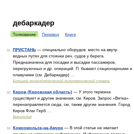
дебаркадер
Толкование
Перевод
Книги
ПРИСТАНЬ
— специально оборудов. место на ввутр.
91
водных путях для стоянки реч. судов у берега.
Предназначена для посадки и высадки пассажиров,
перегрузочных и др. операций. П. бывают стационарными и
плавучими (см. Дебаркадер) …
Большой энциклопедический политехнический словарь
Киров (Кировская область)
— У этого термина
92
существуют и другие значения, см. Киров. Запрос «Вятка»
перенаправляется сюда; см. также другие значения. Город
Киров Флаг Герб …
Википедия
Комсомольск-на-Амуре
— В этой статье не хватает
93