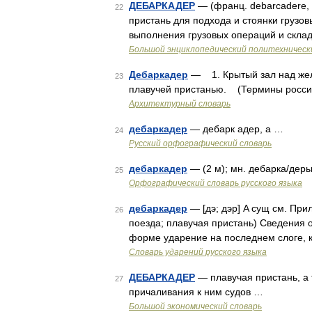
ДЕБАРКАДЕР
— (франц. debarcadere, 
22
пристань для подхода и стоянки грузов
выполнения грузовых операций и скла
Большой энциклопедический политехническ
Дебаркадер
— 1. Крытый зал над же
23
плавучей пристанью. (Термины российс
Архитектурный словарь
дебаркадер
— дебарк адер, а …
24
Русский орфографический словарь
дебаркадер
— (2 м); мн. дебарка/деры
25
Орфографический словарь русского языка
дебаркадер
— [дэ; дэр] A сущ см. При
26
поезда; плавучая пристань) Сведения 
форме ударение на последнем слоге, к
Словарь ударений русского языка
ДЕБАРКАДЕР
— плавучая пристань, а
27
причаливания к ним судов …
Большой экономический словарь