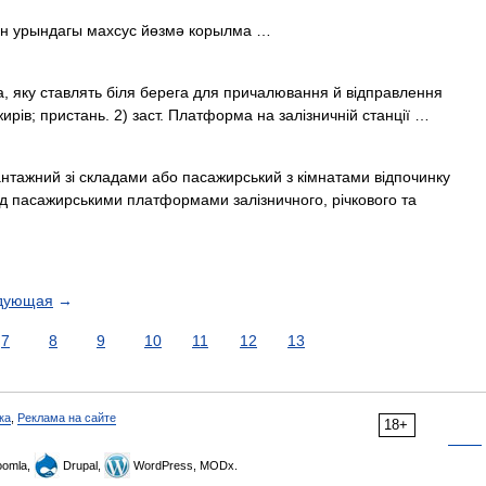
ан урындагы махсус йөзмә корылма …
а, яку ставлять біля берега для причалювання й відправлення
ирів; пристань. 2) заст. Платформа на залізничній станції …
нтажний зі складами або пасажирський з кімнатами відпочинку
над пасажирськими платформами залізничного, річкового та
дующая
→
7
8
9
10
11
12
13
ка
,
Реклама на сайте
18+
omla,
Drupal,
WordPress, MODx.