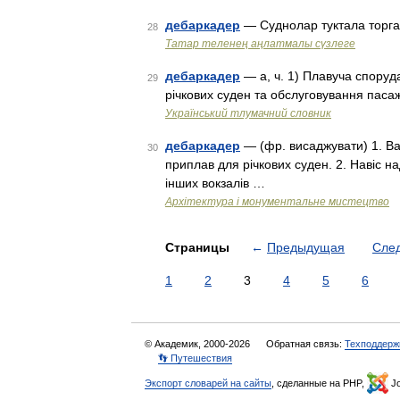
дебаркадер
— Суднолар туктала торг
28
Татар теленең аңлатмалы сүзлеге
дебаркадер
— а, ч. 1) Плавуча споруд
29
річкових суден та обслуговування пасаж
Український тлумачний словник
дебаркадер
— (фр. висаджувати) 1. Ва
30
приплав для річкових суден. 2. Навіс 
інших вокзалів …
Архітектура і монументальне мистецтво
Страницы
←
Предыдущая
Сле
1
2
3
4
5
6
© Академик, 2000-2026
Обратная связь:
Техподдерж
👣 Путешествия
Экспорт словарей на сайты
, сделанные на PHP,
Jo