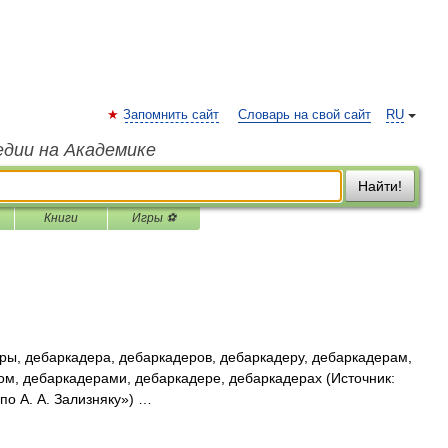
Запомнить сайт
Словарь на свой сайт
RU
едии на Академике
Найти!
Книги
Игры ⚽
ы, дебаркадера, дебаркадеров, дебаркадеру, дебаркадерам,
ом, дебаркадерами, дебаркадере, дебаркадерах (Источник:
о А. А. Зализняку») …