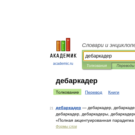
Словари и энциклоп
academic.ru
Толкования
Переводы
дебаркадер
Толкование
Перевод
Книги
дебаркадер
— дебаркадер, дебаркадер
21
дебаркадер, дебаркадеры, дебаркадер
«Полная акцентуированная парадигма п
Формы слов