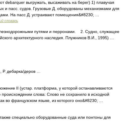
от debarquer выгружать, высаживать на берег) 1) плавучая
ых и пасс. судов. Грузовые Д. оборудованы механизмами для
дами. На пасс Д. устраивают помещения&#8230; …
ий словарь
лезнодорожными путями и перронами. 2. Судно, служащее
кого архитектурного наследия. Плужников В.И., 1995) …
, Р. дебарка/деров …
ложение II (устар. платформа, у которой останавливаются
о происхождении слова: Слово не сохранило в исходной
ак во французском языке, из которого оно&#8230; …
 также специально оборудованные суда или понтоны для